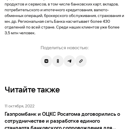
продуктов и сервисов, в том числе банковских карт, вкладов,
Вклады
потребительского и ипотечного кредитования, валюто-
Быстрый
обменных операций, брокерского обслуживания, страхования и
поиск
мн. др. Региональная сеть Банка насчитывает более 430
по
отделений по всей стране. Среди наших клиентов уже более
сайту
3,5 млн человек.
Вклады
Поделиться новостью:
Читайте также
11 октября, 2022
Газпромбанк и ОЦКС Росатома договорились о
сотрудничестве и разработке единого
стандарта банковского сопровождения для