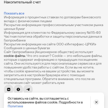
Накопительный счет
Дебетовые карты
Показать все
Информация о процентных ставках по договорам банковского
Дебетовые карты с бесплатным обслуживанием
вклада с физическими лицами
Раскрытие информации профессиональным участником рынка
Все накопительные счета
ценных бумаг
Информация для клиентов по Федеральному закону №115-ФЗ
Банковские вклады на 3 месяца
Частная политика обработки и защиты персональных данных в
Газпромбанке
Раскрытие информации на сайте ООО «Интерфакс-ЦРКИ»
Вклады с высоким процентом
Сообщения о ценных бумагах
Сайт Газпромбанка (Акционерное общество) использует
Калькулятор вкладов
cookie-файлы
. Что это значит? Сookie — это небольшие файлы,
которые содержат информацию о предыдущих посещениях
Виртуальные карты
сайта. Они используются для персонализации сервисов и для
повышения удобства работы с сайтом. Если вы не хотите,
Премиум
чтобы сookie хранились на вашем устройстве, вы можете
запретить их в настройках браузера или с помощью
специальных программ. Обратите внимание, что после их
Private
отключения сайт может работать хуже
РКО
© 1990-2026, Банк ГПБ (АО) Генеральная лицензия Банка
ВЭД
Оставаясь на сайте, вы соглашаетесь с
России № 354
использованием файлов cookie. Подробности в
English version
Депозиты для бизнеса
Политике