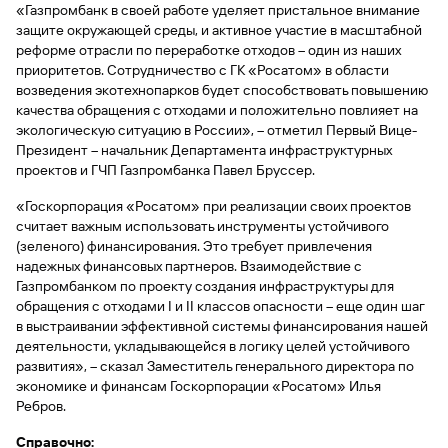
быть
специальные
«Газпромбанк в своей работе уделяет пристальное внимание
сайту
сервисы
по
Отчет о
инкассация
оплата
полезно
Отделения
Открыть
Отчет о
предложения
«Копии
защите окружающей среды, и активное участие в масштабной
сайту
кредитной
с Moniron
таможенных
банка
брокерский
кредитной
Кредитный
Gazprom
Вклады
документов»
реформе отрасли по переработке отходов – один из наших
истории
платежей
Часто
счет
истории
рейтинг
Pay
и «Справки»
Вклады
приоритетов. Сотрудничество с ГК «Росатом» в области
Газпром
задаваемые
Онлайн-
Банкоматы
возведения экотехнопарков будет способствовать повышению
Бонус
вопросы
Станьте
касса 3 в 1 с
Брокерское
качества обращения с отходами и положительно повлияет на
Кредитный
Отчет о
Интернет-
«Плюс»
Быстрый
партнером
эквайрингом
обслуживание
Быстрый
помощник
кредитной
банк
экологическую ситуацию в России», – отметил Первый Вице-
поиск
Калькулятор
Курсы
истории
поиск
Президент – начальник Департамента инфраструктурных
по
Может
Информация
вкладов
валют
по
проектов и ГЧП Газпромбанка Павел Бруссер.
Инвестиционные
Мобильное
сайту
быть
для
Быстрый
сайту
Быстрый
продукты
Станьте
приложение
полезно
держателей
поиск
«Госкорпорация «Росатом» при реализации своих проектов
доверительного
поиск
Вклады
партнером
карт
по
Быстрый
Вклады
считает важным использовать инструменты устойчивого
управления
по
115-ФЗ
сайту
GPB-
поиск
(зеленого) финансирования. Это требует привлечения
сайту
Партнерам
для
i-
по
Дополнительная
надежных финансовых партнеров. Взаимодействие с
малого
Вклады
Налоговый
Trade
сайту
карта-стикер
Вклады
Газпромбанком по проекту создания инфраструктуры для
Информация
бизнеса
вычет
обращения с отходами I и II классов опасности – еще один шаг
для
Вклады
в выстраивании эффективной системы финансирования нашей
партнеров
GorodPay
Банки-
115-ФЗ
деятельности, укладывающейся в логику целей устойчивого
партнеры
Быстрый
для
развития», – сказал Заместитель генерального директора по
Открыть
поиск
среднего
экономике и финансам Госкорпорации «Росатом» Илья
Быстрый
брокерский
Gazprom
бизнеса
по
Ребров.
поиск
счет
Pay
сайту
по
Справочно:
Офисы