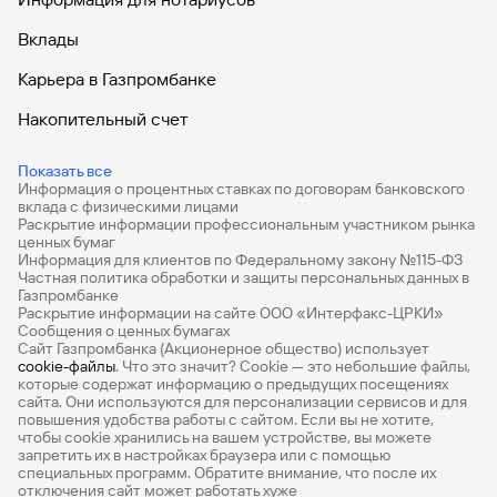
Вклады
Карьера в Газпромбанке
Накопительный счет
Дебетовые карты
Показать все
Информация о процентных ставках по договорам банковского
Дебетовые карты с бесплатным обслуживанием
вклада с физическими лицами
Раскрытие информации профессиональным участником рынка
Все накопительные счета
ценных бумаг
Информация для клиентов по Федеральному закону №115-ФЗ
Банковские вклады на 3 месяца
Частная политика обработки и защиты персональных данных в
Газпромбанке
Раскрытие информации на сайте ООО «Интерфакс-ЦРКИ»
Вклады с высоким процентом
Сообщения о ценных бумагах
Сайт Газпромбанка (Акционерное общество) использует
Калькулятор вкладов
cookie-файлы
. Что это значит? Сookie — это небольшие файлы,
которые содержат информацию о предыдущих посещениях
Виртуальные карты
сайта. Они используются для персонализации сервисов и для
повышения удобства работы с сайтом. Если вы не хотите,
Премиум
чтобы сookie хранились на вашем устройстве, вы можете
запретить их в настройках браузера или с помощью
специальных программ. Обратите внимание, что после их
Private
отключения сайт может работать хуже