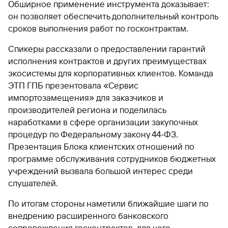
быть
Обширное применение инструмента доказывает:
специальные
сайту
сервисы
по
Отчет о
инкассация
оплата
полезно
Отделения
Открыть
Отчет о
предложения
«Копии
он позволяет обеспечить дополнительный контроль
сайту
кредитной
с Moniron
таможенных
банка
брокерский
кредитной
Кредитный
Gazprom
Вклады
документов»
сроков выполнения работ по госконтрактам.
истории
платежей
Часто
счет
истории
рейтинг
Pay
и «Справки»
Вклады
Газпром
задаваемые
Онлайн-
Банкоматы
Спикеры рассказали о предоставлении гарантий
Бонус
вопросы
Станьте
касса 3 в 1 с
Брокерское
Кредитный
Отчет о
Интернет-
«Плюс»
Быстрый
исполнения контрактов и других преимуществах
партнером
эквайрингом
обслуживание
Быстрый
помощник
кредитной
банк
поиск
экосистемы для корпоративных клиентов. Команда
Калькулятор
Курсы
истории
поиск
по
Может
Информация
вкладов
валют
ЭТП ГПБ презентовала «Сервис
по
Инвестиционные
Мобильное
сайту
быть
для
Быстрый
сайту
импортозамещения» для заказчиков и
Быстрый
продукты
Станьте
приложение
полезно
держателей
поиск
доверительного
поиск
Вклады
производителей региона и поделилась
партнером
карт
по
Быстрый
Вклады
управления
по
115-ФЗ
наработками в сфере организации закупочных
сайту
GPB-
поиск
сайту
Партнерам
для
i-
процедур по Федеральному закону 44-ФЗ.
по
Дополнительная
малого
Вклады
Налоговый
Trade
сайту
карта-стикер
Вклады
Презентация Блока клиентских отношений по
Информация
бизнеса
вычет
для
программе обслуживания сотрудников бюджетных
Вклады
партнеров
GorodPay
Банки-
учреждений вызвала большой интерес среди
115-ФЗ
партнеры
Быстрый
слушателей.
для
Открыть
поиск
среднего
Быстрый
брокерский
Gazprom
бизнеса
по
По итогам стороны наметили ближайшие шаги по
поиск
счет
Pay
сайту
внедрению расширенного банковского
по
Офисы