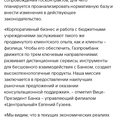
сопровождения госконтрактов, для чего
сайту
Вклады
Брокер-
Федеральный
обслуживания
планируется проанализировать нормативную базу и
клиент
закон №115-
юридических
Вклады
внести изменения в действующее
ФЗ
лиц
законодательство.
Дистанционные
сервисы
Как не
Документы
«Корпоративный бизнес и работа с бюджетными
попасться
для
учреждениями заслуживают такого же
мошенникам?
открытия
Стать
счета
продвинутого клиентского опыта, как и клиенты –
клиентом
Газпромбанка
физлица. Чтобы его обеспечить, Газпромбанк
Помощь по
онлайн
действующему
движется по трем ключевым направлениями:
Быстрый
кредиту
развивает дистанционные сервисы, инструменты
поиск
Открытый
для бесшовного взаимодействия с Банком, создает
по
API
Оформить
сайту
высокотехнологичные продукты. Наша миссия
курсов
страхование
заключается в предоставлении наилучших
валют и
карты
Вклады
металлов
рыночных предложений и оказании
онлайн
консультационной поддержки», – отметил Вице-
Оператор
Президент Банка – управляющий филиалом
Быстрый
электронных
«Центральный» Евгений Гузеев.
поиск
денежных
по
средств
«Мы видим, что в текущих экономических реалиях
сайту