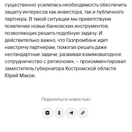
существенно усилилась необходимость обеспечить
Вклады
защиту интересов как инвестора, так и публичного
Быстрый
партнера. В такой ситуации мы приветствуем
поиск
по
появление новых банковских инструментов,
сайту
позволяющих решить подобную задачу. И
действительно важно, что Газпромбанк идет
Вклады
навстречу партнерам, помогая решать даже
нестандартные задачи, развивая взаимовыгодное
сотрудничество с регионом», – прокомментировал
заместитель губернатора Костромской области
Юрий Маков.
Поделиться новостью: