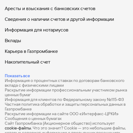
Аресты и взыскания с банковских счетов
Сведения о наличии счетов и другой информации
Информация для нотариусов
Вклады
Карьера в Газпромбанке
Накопительный счет
Дебетовые карты
Показать все
Информация о процентных ставках по договорам банковского
Дебетовые карты с бесплатным обслуживанием
вклада с физическими лицами
Раскрытие информации профессиональным участником рынка
Все накопительные счета
ценных бумаг
Информация для клиентов по Федеральному закону №115-ФЗ
Банковские вклады на 3 месяца
Частная политика обработки и защиты персональных данных в
Газпромбанке
Раскрытие информации на сайте ООО «Интерфакс-ЦРКИ»
Вклады с высоким процентом
Сообщения о ценных бумагах
Сайт Газпромбанка (Акционерное общество) использует
Калькулятор вкладов
cookie-файлы
. Что это значит? Сookie — это небольшие файлы,
которые содержат информацию о предыдущих посещениях