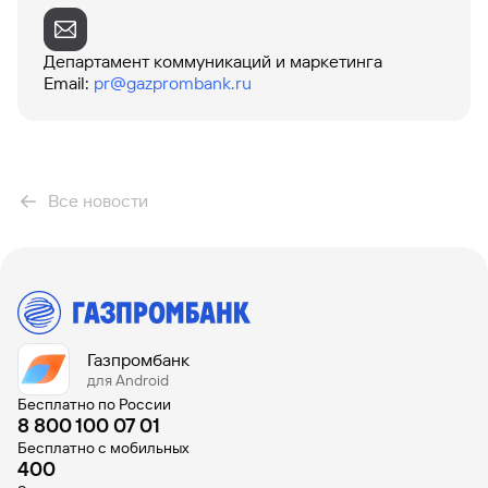
Вклады
Быстрый
Департамент коммуникаций и маркетинга
поиск
Email
:
pr@gazprombank.ru
по
сайту
Вклады
Все новости
Газпромбанк
для Android
Бесплатно по России
8 800 100 07 01
Бесплатно с мобильных
400