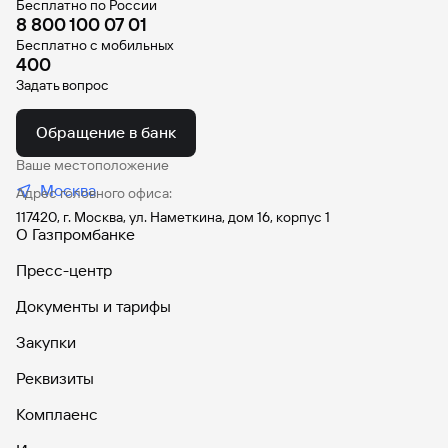
Бесплатно по России
8 800 100 07 01
Вклады
Быстрый
Бесплатно с мобильных
400
поиск
по
Задать вопрос
сайту
Обращение в банк
Вклады
Ваше местоположение
Москва
Адрес головного офиса:
117420, г. Москва, ул. Наметкина, дом 16, корпус 1
О Газпромбанке
Пресс-центр
Документы и тарифы
Закупки
Реквизиты
Комплаенс