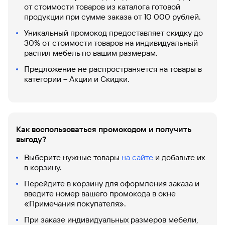
быть
специальные
сайту
сервисы
от стоимости товаров из каталога готовой
по
Отчет о
инкассация
оплата
полезно
Отделения
Открыть
Отчет о
предложения
«Копии
продукции при сумме заказа от 10 000 рублей.
сайту
кредитной
с Moniron
таможенных
банка
брокерский
кредитной
Кредитный
Gazprom
Вклады
документов»
истории
платежей
Часто
счет
истории
рейтинг
Pay
Уникальный промокод предоставляет скидку до
и «Справки»
Вклады
Газпром
задаваемые
Онлайн-
30% от стоимости товаров на индивидуальный
Банкоматы
Бонус
вопросы
Станьте
касса 3 в 1 с
распил мебель по вашим размерам.
Брокерское
Кредитный
Отчет о
Интернет-
«Плюс»
Быстрый
партнером
эквайрингом
обслуживание
Быстрый
помощник
кредитной
банк
поиск
Предложение не распространяется на товары в
Калькулятор
Курсы
истории
поиск
по
категории – Акции и Скидки.
Может
Информация
вкладов
валют
по
Инвестиционные
Мобильное
сайту
быть
для
Быстрый
сайту
Быстрый
продукты
Станьте
приложение
полезно
держателей
поиск
доверительного
поиск
Вклады
партнером
карт
по
Быстрый
Вклады
управления
по
115-ФЗ
сайту
GPB-
поиск
сайту
Партнерам
для
Как воспользоваться промокодом и получить
i-
по
Дополнительная
малого
Вклады
выгоду?
Налоговый
Trade
сайту
карта-стикер
Вклады
Информация
бизнеса
вычет
для
Выберите нужные товары
на сайте
и добавьте их
Вклады
партнеров
GorodPay
Банки-
в корзину.
115-ФЗ
партнеры
Быстрый
для
Перейдите в корзину для оформления заказа и
Открыть
поиск
среднего
введите номер вашего промокода в окне
Быстрый
брокерский
Gazprom
бизнеса
по
«Примечания покупателя».
поиск
счет
Pay
сайту
по
При заказе индивидуальных размеров мебели,
Офисы