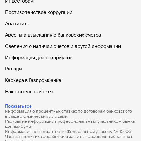
Инвесторам
Противодействие коррупции
Аналитика
Аресты и взыскания с банковских счетов
Сведения о наличии счетов и другой информации
Информация для нотариусов
Вклады
Карьера в Газпромбанке
Накопительный счет
Дебетовые карты
Показать все
Информация о процентных ставках по договорам банковского
Дебетовые карты с бесплатным обслуживанием
вклада с физическими лицами
Раскрытие информации профессиональным участником рынка
Все накопительные счета
ценных бумаг
Информация для клиентов по Федеральному закону №115-ФЗ
Банковские вклады на 3 месяца
Частная политика обработки и защиты персональных данных в