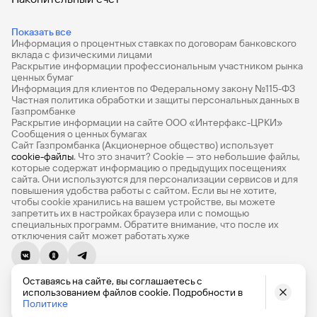
Дебетовые карты
Показать все
Информация о процентных ставках по договорам банковского
Дебетовые карты с бесплатным обслуживанием
вклада с физическими лицами
Раскрытие информации профессиональным участником рынка
Все накопительные счета
ценных бумаг
Информация для клиентов по Федеральному закону №115-ФЗ
Банковские вклады на 3 месяца
Частная политика обработки и защиты персональных данных в
Газпромбанке
Раскрытие информации на сайте ООО «Интерфакс-ЦРКИ»
Вклады с высоким процентом
Сообщения о ценных бумагах
Сайт Газпромбанка (Акционерное общество) использует
Калькулятор вкладов
cookie-файлы
. Что это значит? Сookie — это небольшие файлы,
которые содержат информацию о предыдущих посещениях
Виртуальные карты
сайта. Они используются для персонализации сервисов и для
повышения удобства работы с сайтом. Если вы не хотите,
Премиум
чтобы сookie хранились на вашем устройстве, вы можете
запретить их в настройках браузера или с помощью
специальных программ. Обратите внимание, что после их
Private
отключения сайт может работать хуже
РКО
© 1990-2026, Банк ГПБ (АО) Генеральная лицензия Банка
ВЭД
Оставаясь на сайте, вы соглашаетесь с
России № 354
использованием файлов cookie. Подробности в
English version
Депозиты для бизнеса
Политике