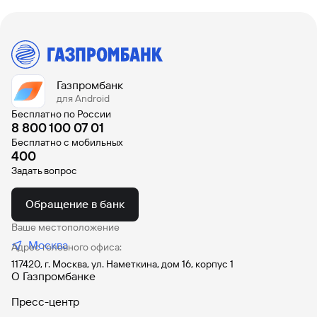
Период действия предложения до 31.12.2023
Банк ГПБ (АО) не является организатором акции и
Вклады
Быстрый
не несет ответственности за выполнение
поиск
организатором условий проведения акции.
по
сайту
Газпромбанк
Вклады
для Android
Бесплатно по России
8 800 100 07 01
Бесплатно с мобильных
400
Задать вопрос
Обращение в банк
Ваше местоположение
Москва
Адрес головного офиса:
117420, г. Москва, ул. Наметкина, дом 16, корпус 1
О Газпромбанке
Пресс-центр