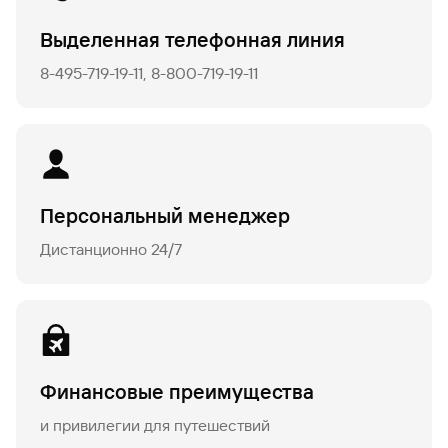
Вклады
Выделенная телефонная линия
Быстрый
поиск
8-495-719-19-11, 8-800-719-19-11
по
сайту
Вклады
Персональный менеджер
Дистанционно 24/7
Финансовые преимущества
и привилегии для путешествий