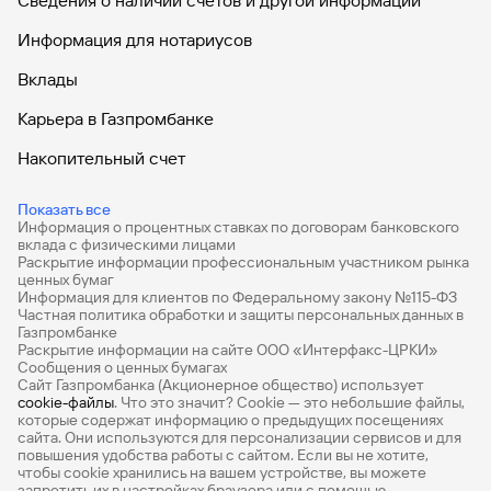
Сведения о наличии счетов и другой информации
сделки;
вознаграждение за прием и обработку поручений по
Информация для нотариусов
телефону — дополнительно 100 руб. за каждое
поручение на сделку. За поручения на отмену ранее
Вклады
поданных поручений на сделку вознаграждение не
взимается.
Карьера в Газпромбанке
Комиссия брокера включает комиссию биржи.
Накопительный счет
Дебетовые карты
Показать все
Информация о процентных ставках по договорам банковского
Дебетовые карты с бесплатным обслуживанием
вклада с физическими лицами
Раскрытие информации профессиональным участником рынка
Все накопительные счета
ценных бумаг
Информация для клиентов по Федеральному закону №115-ФЗ
Банковские вклады на 3 месяца
Частная политика обработки и защиты персональных данных в
Газпромбанке
Раскрытие информации на сайте ООО «Интерфакс-ЦРКИ»
Вклады с высоким процентом
Сообщения о ценных бумагах
Сайт Газпромбанка (Акционерное общество) использует
Калькулятор вкладов
cookie-файлы
. Что это значит? Сookie — это небольшие файлы,
которые содержат информацию о предыдущих посещениях
Виртуальные карты
сайта. Они используются для персонализации сервисов и для
повышения удобства работы с сайтом. Если вы не хотите,
Премиум
чтобы сookie хранились на вашем устройстве, вы можете
запретить их в настройках браузера или с помощью