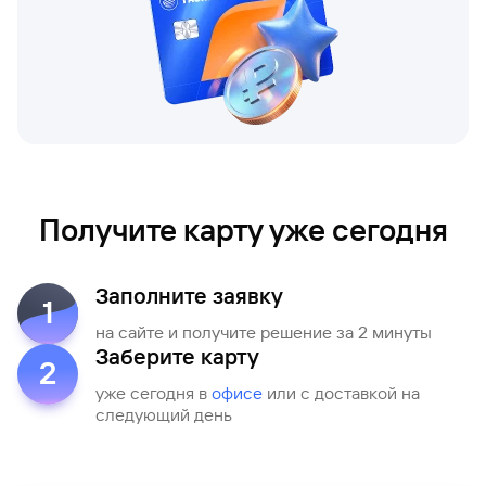
сайту
Вклады
Брокер-
Федеральный
обслуживания
клиент
закон №115-
юридических
Вклады
ФЗ
лиц
Дистанционные
сервисы
Как не
Документы
попасться
для
мошенникам?
открытия
Стать
счета
клиентом
Газпромбанка
Помощь по
онлайн
действующему
Получите карту уже сегодня
Быстрый
кредиту
поиск
Открытый
по
API
Оформить
Заполните заявку
сайту
1
курсов
страхование
валют и
на сайте и получите решение за 2 минуты
карты
Вклады
металлов
Заберите карту
онлайн
2
уже сегодня в
офисе
или с доставкой на
Оператор
следующий день
Быстрый
электронных
поиск
денежных
по
средств
сайту