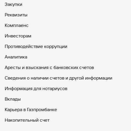
сайту
Брокер-
кредита
Закупки
Федеральный
обслуживания
Рефинансирование
клиент
закон №115-
юридических
кредита
Реквизиты
ФЗ
лиц
Дистанционные
Комплаенс
сервисы
Как не
Документы
попасться
для
Инвесторам
мошенникам?
открытия
Стать
счета
Противодействие коррупции
клиентом
Газпромбанка
Помощь по
Аналитика
онлайн
действующему
Быстрый
кредиту
Аресты и взыскания с банковских счетов
поиск
Открытый
по
Сведения о наличии счетов и другой информации
API
Оформить
сайту
курсов
страхование
Информация для нотариусов
Рефинансирование
валют и
карты
кредита
металлов
онлайн
Вклады
Карьера в Газпромбанке
Оператор
Быстрый
электронных
поиск
Накопительный счет
денежных
по
средств
сайту
Дебетовые карты