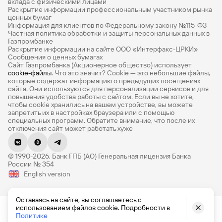
вклада с физическими лицами
Раскрытие информации профессиональным участником рынка
Все накопительные счета
ценных бумаг
Информация для клиентов по Федеральному закону №115-ФЗ
Банковские вклады на 3 месяца
Частная политика обработки и защиты персональных данных в
Газпромбанке
Раскрытие информации на сайте ООО «Интерфакс-ЦРКИ»
Вклады с высоким процентом
Сообщения о ценных бумагах
Сайт Газпромбанка (Акционерное общество) использует
Калькулятор вкладов
cookie-файлы
. Что это значит? Сookie — это небольшие файлы,
которые содержат информацию о предыдущих посещениях
Виртуальные карты
сайта. Они используются для персонализации сервисов и для
повышения удобства работы с сайтом. Если вы не хотите,
Премиум
чтобы сookie хранились на вашем устройстве, вы можете
запретить их в настройках браузера или с помощью
специальных программ. Обратите внимание, что после их
Private
отключения сайт может работать хуже
РКО
© 1990-2026, Банк ГПБ (АО) Генеральная лицензия Банка
ВЭД
России № 354
Оставаясь на сайте, вы соглашаетесь с
использованием файлов cookie. Подробности в
English version
Депозиты для бизнеса
Политике
Эквайринг
Кредитные карты