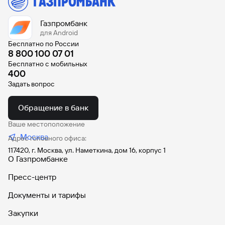
Вклады
Быстрый
Газпромбанк
поиск
для Android
по
Бесплатно по России
сайту
8 800 100 07 01
Бесплатно с мобильных
Вклады
400
Задать вопрос
Обращение в банк
Ваше местоположение
Москва
Адрес головного офиса:
117420, г. Москва, ул. Наметкина, дом 16, корпус 1
О Газпромбанке
Пресс-центр
Документы и тарифы
Закупки