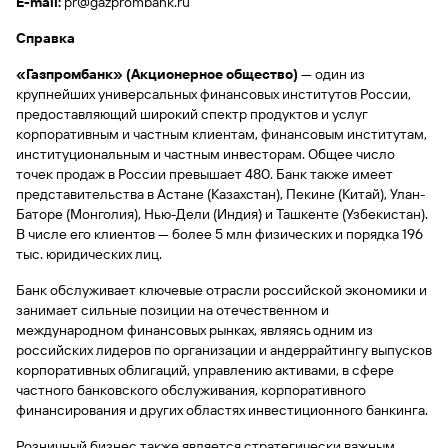
сайту
E
-
mail
:
pr@gazprombank.ru
Вклады
Брокер-
Федеральный
обслуживания
клиент
закон №115-
юридических
Вклады
Справка
ФЗ
лиц
«Газпромбанк» (Акционерное общество)
— один из
Дистанционные
крупнейших универсальных финансовых институтов России,
сервисы
Как не
Документы
предоставляющий широкий спектр продуктов и услуг
попасться
для
корпоративным и частным клиентам, финансовым институтам,
мошенникам?
открытия
Стать
институциональным и частным инвесторам. Общее число
счета
клиентом
точек продаж в России превышает 480. Банк также имеет
Газпромбанка
Помощь по
представительства в Астане (Казахстан), Пекине (Китай), Улан-
онлайн
действующему
Баторе (Монголия), Нью-Дели (Индия) и Ташкенте (Узбекистан).
Быстрый
кредиту
В числе его клиентов — более 5 млн физических и порядка 196
поиск
Открытый
тыс. юридических лиц.
по
API
Оформить
сайту
курсов
страхование
Банк обслуживает ключевые отрасли российской экономики и
валют и
карты
занимает сильные позиции на отечественном и
Вклады
металлов
онлайн
международном финансовых рынках, являясь одним из
российских лидеров по организации и андеррайтингу выпусков
корпоративных облигаций, управлению активами, в сфере
Оператор
Быстрый
частного банковского обслуживания, корпоративного
электронных
поиск
финансирования и других областях инвестиционного банкинга.
денежных
по
средств
сайту
Розничный бизнес также является стратегически важным