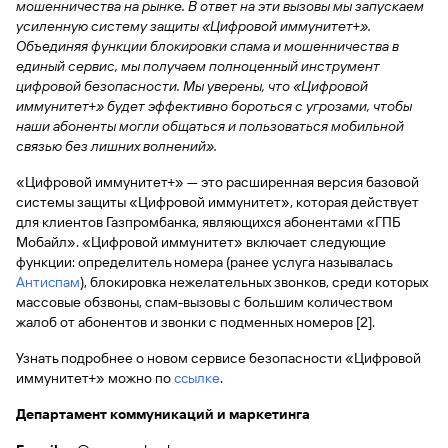
быть
мошенничества на рынке. В ответ на эти вызовы мы запускаем
специальные
сайту
сервисы
по
Отчет о
инкассация
оплата
полезно
Отделения
Открыть
Отчет о
усиленную систему защиты «Цифровой иммунитет+».
предложения
«Копии
сайту
кредитной
с Moniron
таможенных
банка
брокерский
кредитной
Кредитный
Gazprom
Вклады
Объединяя функции блокировки спама и мошенничества в
документов»
истории
платежей
Часто
счет
истории
рейтинг
Pay
единый сервис, мы получаем полноценный инструмент
и «Справки»
Вклады
Газпром
задаваемые
Онлайн-
цифровой безопасности. Мы уверены, что «Цифровой
Банкоматы
Бонус
вопросы
Станьте
касса 3 в 1 с
иммунитет+» будет эффективно бороться с угрозами, чтобы
Брокерское
Кредитный
Отчет о
Интернет-
«Плюс»
Быстрый
партнером
эквайрингом
обслуживание
наши абоненты могли общаться и пользоваться мобильной
Быстрый
помощник
кредитной
банк
поиск
Калькулятор
Курсы
связью без лишних волнений».
истории
поиск
по
Может
Информация
вкладов
валют
по
Инвестиционные
Мобильное
сайту
быть
для
Быстрый
«Цифровой иммунитет+» — это расширенная версия базовой
сайту
Быстрый
продукты
Станьте
приложение
полезно
держателей
поиск
системы защиты «Цифровой иммунитет», которая действует
доверительного
поиск
Вклады
партнером
карт
по
для клиентов Газпромбанка, являющихся абонентами «ГПБ
Быстрый
Вклады
управления
по
115-ФЗ
сайту
Мобайл». «Цифровой иммунитет» включает следующие
GPB-
поиск
сайту
Партнерам
для
i-
функции: определитель номера (ранее услуга называлась
по
Дополнительная
малого
Вклады
Налоговый
Trade
Антиспам
сайту
), блокировка нежелательных звонков, среди которых
карта-стикер
Вклады
Информация
бизнеса
вычет
массовые обзвоны, спам-вызовы с большим количеством
для
Вклады
жалоб от абонентов и звонки с подменных номеров [2].
партнеров
GorodPay
Банки-
115-ФЗ
партнеры
Быстрый
Узнать подробнее о новом сервисе безопасности «Цифровой
для
Открыть
поиск
среднего
иммунитет+» можно по
ссылке
.
Быстрый
брокерский
Gazprom
бизнеса
по
поиск
счет
Департамент коммуникаций и маркетинга
Pay
сайту
по
Офисы