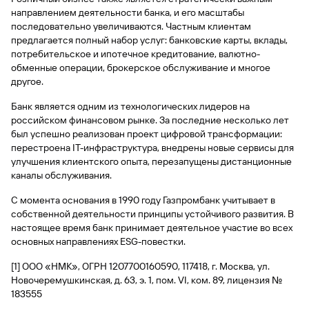
направлением деятельности банка, и его масштабы
Вклады
последовательно увеличиваются. Частным клиентам
Быстрый
предлагается полный набор услуг: банковские карты, вклады,
поиск
потребительское и ипотечное кредитование, валютно-
по
обменные операции, брокерское обслуживание и многое
сайту
другое.
Вклады
Банк является одним из технологических лидеров на
российском финансовом рынке. За последние несколько лет
был успешно реализован проект цифровой трансформации:
перестроена IT-инфраструктура, внедрены новые сервисы для
улучшения клиентского опыта, перезапущены дистанционные
каналы обслуживания.
С момента основания в 1990 году Газпромбанк учитывает в
собственной деятельности принципы устойчивого развития. В
настоящее время банк принимает деятельное участие во всех
основных направлениях ESG-повестки.
[1] ООО «НМК», ОГРН 1207700160590, 117418, г. Москва, ул.
Новочеремушкинская, д. 63, э. 1, пом. VI, ком. 89, лицензия №
183555