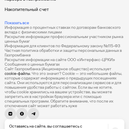
Накопительный счет
Дебетовые карты
Показать все
Информация о процентных ставках по договорам банковского
Дебетовые карты с бесплатным обслуживанием
вклада с физическими лицами
Раскрытие информации профессиональным участником рынка
Все накопительные счета
ценных бумаг
Информация для клиентов по Федеральному закону №115-ФЗ
Банковские вклады на 3 месяца
Частная политика обработки и защиты персональных данных в
Газпромбанке
Раскрытие информации на сайте ООО «Интерфакс-ЦРКИ»
Вклады с высоким процентом
Сообщения о ценных бумагах
Сайт Газпромбанка (Акционерное общество) использует
Калькулятор вкладов
cookie-файлы
. Что это значит? Сookie — это небольшие файлы,
которые содержат информацию о предыдущих посещениях
Виртуальные карты
сайта. Они используются для персонализации сервисов и для
повышения удобства работы с сайтом. Если вы не хотите,
Премиум
чтобы сookie хранились на вашем устройстве, вы можете
запретить их в настройках браузера или с помощью
специальных программ. Обратите внимание, что после их
Private
отключения сайт может работать хуже
РКО
© 1990-2026, Банк ГПБ (АО) Генеральная лицензия Банка
ВЭД
Оставаясь на сайте, вы соглашаетесь с
России № 354
использованием файлов cookie. Подробности в