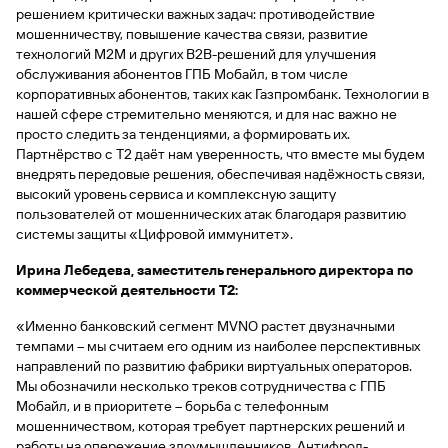
сайту
Вклады
Брокер-
решением критически важных задач: противодействие
Федеральный
обслуживания
клиент
закон №115-
юридических
мошенничеству, повышение качества связи, развитие
Вклады
ФЗ
лиц
технологий M2M и других B2B-решений для улучшения
обслуживания абонентов ГПБ Мобайл, в том числе
Дистанционные
корпоративных абонентов, таких как Газпромбанк. Технологии в
сервисы
Как не
Документы
нашей сфере стремительно меняются, и для нас важно не
попасться
для
просто следить за тенденциями, а формировать их.
мошенникам?
открытия
Стать
Партнёрство с Т2 даёт нам уверенность, что вместе мы будем
счета
клиентом
внедрять передовые решения, обеспечивая надёжность связи,
Газпромбанка
Помощь по
высокий уровень сервиса и комплексную защиту
онлайн
действующему
пользователей от мошеннических атак благодаря развитию
Быстрый
кредиту
системы защиты «Цифровой иммунитет».
поиск
Открытый
по
API
Оформить
Ирина Лебедева, заместитель генерального директора по
сайту
курсов
страхование
коммерческой деятельности Т2:
валют и
карты
Вклады
металлов
«Именно банковский сегмент MVNO растет двузначными
онлайн
темпами – мы считаем его одним из наиболее перспективных
направлений по развитию фабрики виртуальных операторов.
Оператор
Быстрый
Мы обозначили несколько треков сотрудничества с ГПБ
электронных
поиск
Мобайл, и в приоритете – борьба с телефонным
денежных
по
мошенничеством, которая требует партнерских решений и
средств
сайту
работы на опережение злоумышленников. Антифрод-