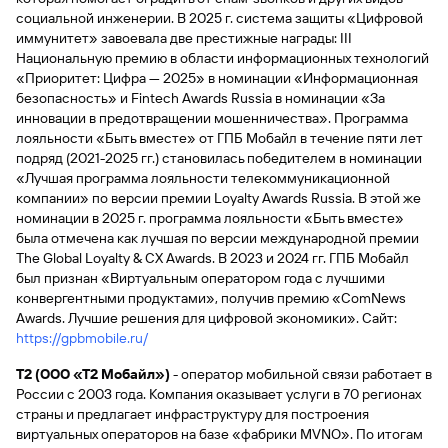
социальной инженерии. В 2025 г. система защиты «Цифровой
иммунитет» завоевала две престижные награды: III
Национальную премию в области информационных технологий
«Приоритет: Цифра — 2025» в номинации «Информационная
безопасность» и Fintech Awards Russia в номинации «За
инновации в предотвращении мошенничества». Программа
лояльности «Быть вместе» от ГПБ Мобайл в течение пяти лет
подряд (2021-2025 гг.) становилась победителем в номинации
«Лучшая программа лояльности телекоммуникационной
компании» по версии премии Loyalty Awards Russia. В этой же
номинации в 2025 г. программа лояльности «Быть вместе»
была отмечена как лучшая по версии международной премии
The Global Loyalty & CX Awards. В 2023 и 2024 гг. ГПБ Мобайл
был признан «Виртуальным оператором года с лучшими
конвергентными продуктами», получив премию «ComNews
Awards. Лучшие решения для цифровой экономики». Сайт:
https://gpbmobile.ru/
Т2 (ООО «Т2 Мобайл»)
- оператор мобильной связи работает в
России с 2003 года. Компания оказывает услуги в 70 регионах
страны и предлагает инфраструктуру для построения
виртуальных операторов на базе «фабрики MVNO». По итогам