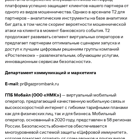
платформа успешно защищает клиентов нашего партнера от
Вклады
одного из видов мошенничества. Однако в арсенале Т2 для
Быстрый
партнеров – аналитические инструменты на базе аналитики
поиск
биг дата, в том числе скоринг вероятности мошеннической
по
атаки на клиента в момент банковского события. Т2
сайту
продолжает развивать сегмент виртуальных операторов и
Вклады
предлагает партнерам оптимальные сценарии запуска и
доступ к лучшим цифровым решениям группы компаний
«Ростелеком» – развлекательным, обучающим услугам,
инновационным сервисам безопасности».
Департамент коммуникаций и маркетинга
E
-
mail
:
pr@gazprombank.ru
ГПБ Мобайл (ООО «НМК»)
— виртуальный мобильный
оператор, предлагающий качественную мобильную связь и
высокоскоростной интернет с гибкими тарифными планами
как для физических лиц, так и для бизнеса. Мобильный
оператор, основанный в 2020 году, представлен в 58 регионах
России. Безопасность абонентов обеспечивается
многоуровневой системой защиты «Цифровой иммунитет»,
которая помогает оградить от спам-звонков и других видов