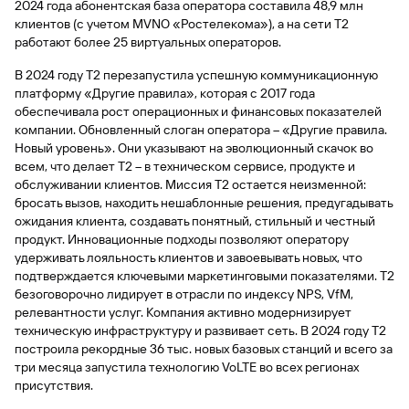
2024 года абонентская база оператора составила 48,9 млн
клиентов (с учетом MVNO «Ростелекома»), а на сети Т2
работают более 25 виртуальных операторов.
В 2024 году T2 перезапустила успешную коммуникационную
платформу «Другие правила», которая с 2017 года
обеспечивала рост операционных и финансовых показателей
компании. Обновленный слоган оператора – «Другие правила.
Новый уровень». Они указывают на эволюционный скачок во
всем, что делает Т2 – в техническом сервисе, продукте и
обслуживании клиентов. Миссия T2 остается неизменной:
бросать вызов, находить нешаблонные решения, предугадывать
ожидания клиента, создавать понятный, стильный и честный
продукт. Инновационные подходы позволяют оператору
удерживать лояльность клиентов и завоевывать новых, что
подтверждается ключевыми маркетинговыми показателями. T2
безоговорочно лидирует в отрасли по индексу NPS, VfM,
релевантности услуг. Компания активно модернизирует
техническую инфраструктуру и развивает сеть. В 2024 году Т2
построила рекордные 36 тыс. новых базовых станций и всего за
три месяца запустила технологию VoLTE во всех регионах
присутствия.