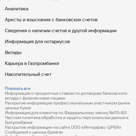
Аналитика
Аресты и взыскания с банковских счетов
Сведения о наличии счетов и другой информации
Информация для нотариусов
Вклады
Карьера в Газпромбанке
Накопительный счет
Дебетовые карты
Показать все
Информация о процентных ставках по договорам банковского
Дебетовые карты с бесплатным обслуживанием
вклада с физическими лицами
Раскрытие информации профессиональным участником рынка
Все накопительные счета
ценных бумаг
Информация для клиентов по Федеральному закону №115-ФЗ
Банковские вклады на 3 месяца
Частная политика обработки и защиты персональных данных в
Газпромбанке
Раскрытие информации на сайте ООО «Интерфакс-ЦРКИ»
Вклады с высоким процентом
Сообщения о ценных бумагах