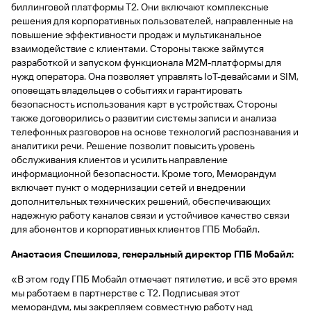
быть
специальные
биллинговой платформы Т2. Они включают комплексные
сайту
сервисы
по
Отчет о
инкассация
оплата
полезно
Отделения
Открыть
Отчет о
предложения
«Копии
решения для корпоративных пользователей, направленные на
сайту
кредитной
с Moniron
таможенных
банка
брокерский
кредитной
Кредитный
Gazprom
Вклады
документов»
повышение эффективности продаж и мультиканальное
истории
платежей
Часто
счет
истории
рейтинг
Pay
и «Справки»
Вклады
взаимодействие с клиентами. Стороны также займутся
Газпром
задаваемые
Онлайн-
Банкоматы
разработкой и запуском функционала М2М-платформы для
Бонус
вопросы
Станьте
касса 3 в 1 с
Брокерское
нужд оператора. Она позволяет управлять IoT-девайсами и SIM,
Кредитный
Отчет о
Интернет-
«Плюс»
Быстрый
партнером
эквайрингом
обслуживание
Быстрый
помощник
кредитной
банк
оповещать владельцев о событиях и гарантировать
поиск
Калькулятор
Курсы
истории
поиск
безопасность использования карт в устройствах. Стороны
по
Может
Информация
вкладов
валют
по
также договорились о развитии системы записи и анализа
Инвестиционные
Мобильное
сайту
быть
для
Быстрый
сайту
телефонных разговоров на основе технологий распознавания и
Быстрый
продукты
Станьте
приложение
полезно
держателей
поиск
аналитики речи. Решение позволит повысить уровень
доверительного
поиск
Вклады
партнером
карт
по
Быстрый
Вклады
управления
обслуживания клиентов и усилить направление
по
115-ФЗ
сайту
GPB-
поиск
информационной безопасности. Кроме того, Меморандум
сайту
Партнерам
для
i-
по
Дополнительная
включает пункт о модернизации сетей и внедрении
малого
Вклады
Налоговый
Trade
сайту
карта-стикер
Вклады
Информация
дополнительных технических решений, обеспечивающих
бизнеса
вычет
для
надежную работу каналов связи и устойчивое качество связи
Вклады
партнеров
GorodPay
для абонентов и корпоративных клиентов ГПБ Мобайл.
Банки-
115-ФЗ
партнеры
Быстрый
для
Анастасия Спешилова, генеральный директор ГПБ Мобайл:
Открыть
поиск
среднего
Быстрый
брокерский
Gazprom
бизнеса
по
«В этом году ГПБ Мобайл отмечает пятилетие, и всё это время
поиск
счет
Pay
сайту
мы работаем в партнерстве с Т2. Подписывая этот
по
меморандум, мы закрепляем совместную работу над
Офисы