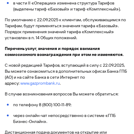
быть
специальные
сайту
сервисы
в части II «Операции» изменена структура Тарифов
по
Отчет о
инкассация
оплата
полезно
Отделения
Открыть
Отчет о
предложения
«Копии
(выделены тариф «Базовый» и тариф «Комплексный»).
сайту
кредитной
с Moniron
таможенных
банка
брокерский
кредитной
Кредитный
Gazprom
Вклады
документов»
истории
платежей
Часто
счет
истории
рейтинг
Pay
По умолчанию с 22.09.2025 к клиентам, обслуживающимся по
и «Справки»
Вклады
Газпром
задаваемые
Онлайн-
Тарифам, будут применяться значения тарифа «Базовый».
Банкоматы
Бонус
вопросы
Станьте
касса 3 в 1 с
Порядок применения значений тарифа «Комплексный»
Брокерское
Кредитный
Отчет о
Интернет-
«Плюс»
Быстрый
партнером
эквайрингом
обслуживание
установлен в п. 14 Общих положений.
Быстрый
помощник
кредитной
банк
поиск
Калькулятор
Курсы
истории
поиск
по
Может
Информация
вкладов
валют
Перечень услуг, значения и порядок взимания
по
Инвестиционные
Мобильное
сайту
быть
для
Быстрый
комиссионного вознаграждения при этом не изменяются.
сайту
Быстрый
продукты
Станьте
приложение
полезно
держателей
поиск
доверительного
поиск
Вклады
партнером
карт
С новой редакцией Тарифов, вступающей в силу с 22.09.2025,
по
Быстрый
Вклады
управления
по
115-ФЗ
Вы можете ознакомиться в дополнительных офисах Банка ГПБ
сайту
GPB-
поиск
сайту
Партнерам
для
(АО) и на сайте Банка в сети Интернет по
i-
по
Дополнительная
малого
Вклады
Налоговый
адресу:
www.gazprombank.ru
.
Trade
сайту
карта-стикер
Вклады
Информация
бизнеса
вычет
для
В случае возникновения вопросов Вы можете обратиться:
Вклады
партнеров
GorodPay
Банки-
115-ФЗ
партнеры
по телефону 8 (800) 100-11-89;
Быстрый
для
Открыть
поиск
среднего
через онлайн-чат непосредственно в системе «ГПБ
Быстрый
брокерский
Gazprom
бизнеса
по
Бизнес-Онлайн».
поиск
счет
Pay
сайту
по
Дистанционная подача документов на открытие или
Офисы