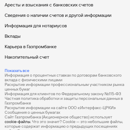
Аресты и взыскания с банковских счетов
Сведения о наличии счетов и другой информации
Информация для нотариусов
Вклады
Карьера в Газпромбанке
Накопительный счет
Дебетовые карты
Показать все
Информация о процентных ставках по договорам банковского
Дебетовые карты с бесплатным обслуживанием
вклада с физическими лицами
Раскрытие информации профессиональным участником рынка
Все накопительные счета
ценных бумаг
Информация для клиентов по Федеральному закону №115-ФЗ
Банковские вклады на 3 месяца
Частная политика обработки и защиты персональных данных в
Газпромбанке
Раскрытие информации на сайте ООО «Интерфакс-ЦРКИ»
Вклады с высоким процентом
Сообщения о ценных бумагах
Сайт Газпромбанка (Акционерное общество) использует
Калькулятор вкладов
cookie-файлы
. Что это значит? Сookie — это небольшие файлы,
которые содержат информацию о предыдущих посещениях