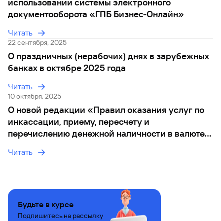
использовании системы электронного
документооборота «ГПБ Бизнес-Онлайн»
Вклады
Быстрый
поиск
Читать
по
22 сентября, 2025
сайту
О праздничных (нерабочих) днях в зарубежных
банках в октябре 2025 года
Вклады
Читать
10 октября, 2025
О новой редакции «Правил оказания услуг по
инкассации, приему, пересчету и
перечислению денежной наличности в валюте
РФ, по предоставлению наличных разменных
Читать
денег в валюте РФ в виде банкнот и монеты
Банка России»
Будьте в курсе
Подпишитесь на рассылку