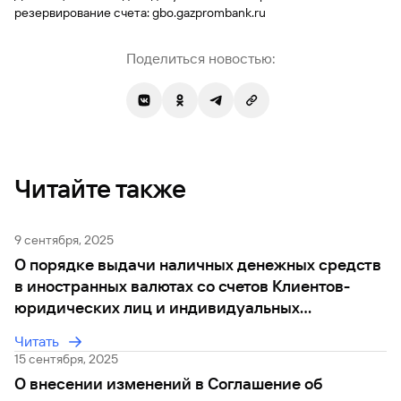
сайту
Вклады
Брокер-
резервирование счета: gbo.gazprombank.ru
Федеральный
обслуживания
клиент
закон №115-
юридических
Вклады
ФЗ
лиц
Поделиться новостью:
Дистанционные
сервисы
Как не
Документы
попасться
для
мошенникам?
открытия
Стать
счета
клиентом
Газпромбанка
Помощь по
онлайн
Читайте также
действующему
Быстрый
кредиту
поиск
Открытый
по
API
9 сентября, 2025
Оформить
сайту
курсов
страхование
О порядке выдачи наличных денежных средств
валют и
карты
Вклады
в иностранных валютах со счетов Клиентов-
металлов
онлайн
юридических лиц и индивидуальных
предпринимателей
Оператор
Читать
Быстрый
электронных
15 сентября, 2025
поиск
денежных
по
О внесении изменений в Соглашение об
средств
сайту