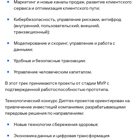
быть
Маркетинг и новые каналы продаж, развитие клиентского
специальные
сайту
сервисы
по
Отчет о
инкассация
оплата
полезно
Отделения
Открыть
Отчет о
сервиса и оптимизация клиентского пути;
предложения
«Копии
сайту
кредитной
с Moniron
таможенных
банка
брокерский
кредитной
Кредитный
Gazprom
Вклады
документов»
истории
платежей
Часто
счет
Кибербезопасность, управление рисками, антифрод
истории
рейтинг
Pay
и «Справки»
Вклады
Газпром
задаваемые
Онлайн-
(внутренний, пользовательский, внешний,
Банкоматы
Бонус
вопросы
Станьте
касса 3 в 1 с
транзакционный);
Брокерское
Кредитный
Отчет о
Интернет-
«Плюс»
Быстрый
партнером
эквайрингом
обслуживание
Быстрый
помощник
кредитной
банк
поиск
Моделирование и скоринг, управление и работа с
Калькулятор
Курсы
истории
поиск
по
Может
данными;
Информация
вкладов
валют
по
Инвестиционные
Мобильное
сайту
быть
для
Быстрый
сайту
Быстрый
продукты
Удобные и безопасные транзакции;
Станьте
приложение
полезно
держателей
поиск
доверительного
поиск
Вклады
партнером
карт
по
Быстрый
Вклады
управления
по
Управление человеческим капиталом.
115-ФЗ
сайту
GPB-
поиск
сайту
Партнерам
для
i-
по
Дополнительная
В этот трек принимаются проекты от стадии MVP с
малого
Вклады
Налоговый
Trade
сайту
карта-стикер
Вклады
подтвержденной работоспособностью прототипа.
Информация
бизнеса
вычет
для
Вклады
Технологический конкурс Диптех-проектов ориентирован на
партнеров
GorodPay
Банки-
115-ФЗ
привлечение инвестиций компаниями, разрабатывающими
партнеры
Быстрый
для
передовые решения по направлениям:
Открыть
поиск
среднего
Быстрый
брокерский
Gazprom
бизнеса
по
Новые технологии сбережения здоровья;
поиск
счет
Pay
сайту
по
Экономика данных и цифровая трансформация
Офисы