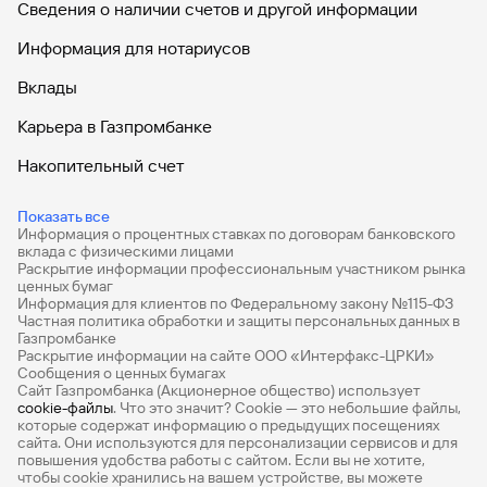
Сведения о наличии счетов и другой информации
Информация для нотариусов
Вклады
Карьера в Газпромбанке
Накопительный счет
Дебетовые карты
Показать все
Информация о процентных ставках по договорам банковского
Дебетовые карты с бесплатным обслуживанием
вклада с физическими лицами
Раскрытие информации профессиональным участником рынка
Все накопительные счета
ценных бумаг
Информация для клиентов по Федеральному закону №115-ФЗ
Банковские вклады на 3 месяца
Частная политика обработки и защиты персональных данных в
Газпромбанке
Раскрытие информации на сайте ООО «Интерфакс-ЦРКИ»
Вклады с высоким процентом
Сообщения о ценных бумагах
Сайт Газпромбанка (Акционерное общество) использует
Калькулятор вкладов
cookie-файлы
. Что это значит? Сookie — это небольшие файлы,
которые содержат информацию о предыдущих посещениях
Виртуальные карты
сайта. Они используются для персонализации сервисов и для
повышения удобства работы с сайтом. Если вы не хотите,
Премиум
чтобы сookie хранились на вашем устройстве, вы можете