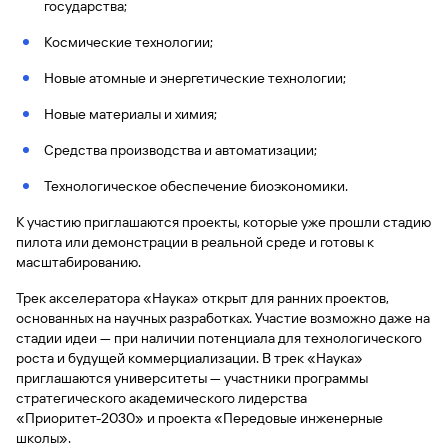
сайту
Вклады
государства;
Брокер-
Федеральный
обслуживания
клиент
закон №115-
юридических
Вклады
Космические технологии;
ФЗ
лиц
Дистанционные
Новые атомные и энергетические технологии;
сервисы
Как не
Документы
Новые материалы и химия;
попасться
для
мошенникам?
открытия
Стать
Средства производства и автоматизации;
счета
клиентом
Газпромбанка
Помощь по
Технологическое обеспечение биоэкономики.
онлайн
действующему
Быстрый
К участию приглашаются проекты, которые уже прошли стадию
кредиту
поиск
пилота или демонстрации в реальной среде и готовы к
Открытый
по
масштабированию.
API
Оформить
сайту
курсов
страхование
Трек акселератора «Наука» открыт для ранних проектов,
валют и
карты
Вклады
основанных на научных разработках. Участие возможно даже на
металлов
онлайн
стадии идеи — при наличии потенциала для технологического
роста и будущей коммерциализации. В трек «Наука»
Оператор
приглашаются университеты — участники программы
Быстрый
электронных
стратегического академического лидерства
поиск
денежных
«Приоритет-2030» и проекта «Передовые инженерные
по
средств
школы».
сайту