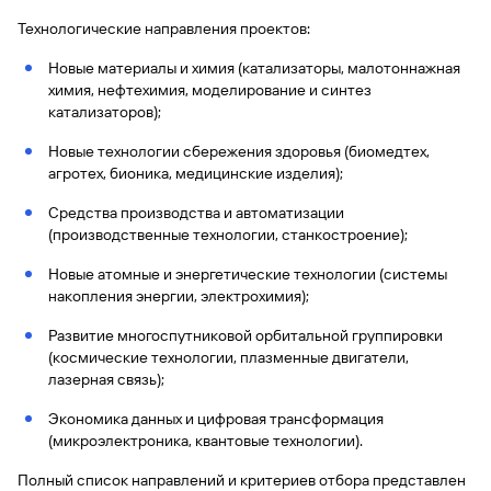
Технологические направления проектов:
Вклады
Быстрый
Новые материалы и химия (катализаторы, малотоннажная
поиск
химия, нефтехимия, моделирование и синтез
по
катализаторов);
сайту
Вклады
Новые технологии сбережения здоровья (биомедтех,
агротех, бионика, медицинские изделия);
Средства производства и автоматизации
(производственные технологии, станкостроение);
Новые атомные и энергетические технологии (системы
накопления энергии, электрохимия);
Развитие многоспутниковой орбитальной группировки
(космические технологии, плазменные двигатели,
лазерная связь);
Экономика данных и цифровая трансформация
(микроэлектроника, квантовые технологии).
Полный список направлений и критериев отбора представлен