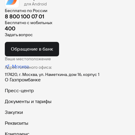
сайту
Вклады
Брокер-
для Android
Федеральный
обслуживания
клиент
закон №115-
юридических
Вклады
Бесплатно по России
8 800 100 07 01
ФЗ
лиц
Бесплатно с мобильных
Дистанционные
400
сервисы
Как не
Документы
Задать вопрос
попасться
для
мошенникам?
открытия
Стать
счета
Обращение в банк
клиентом
Газпромбанка
Помощь по
Ваше местоположение
онлайн
действующему
Быстрый
Москва
кредиту
Адрес головного офиса:
поиск
117420, г. Москва, ул. Наметкина, дом 16, корпус 1
Открытый
по
О Газпромбанке
API
Оформить
сайту
курсов
страхование
Пресс-центр
валют и
карты
Вклады
металлов
онлайн
Документы и тарифы
Закупки
Оператор
Быстрый
электронных
поиск
Реквизиты
денежных
по
средств
Комплаенс
сайту