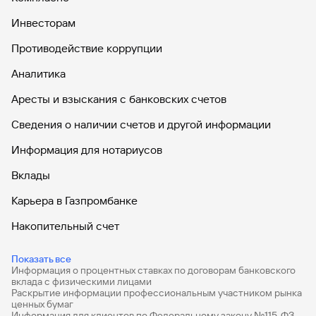
Вклады
Инвесторам
Быстрый
поиск
Противодействие коррупции
по
Аналитика
сайту
Вклады
Аресты и взыскания с банковских счетов
Сведения о наличии счетов и другой информации
Информация для нотариусов
Вклады
Карьера в Газпромбанке
Накопительный счет
Дебетовые карты
Показать все
Информация о процентных ставках по договорам банковского
Дебетовые карты с бесплатным обслуживанием
вклада с физическими лицами
Раскрытие информации профессиональным участником рынка
Все накопительные счета
ценных бумаг
Информация для клиентов по Федеральному закону №115-ФЗ