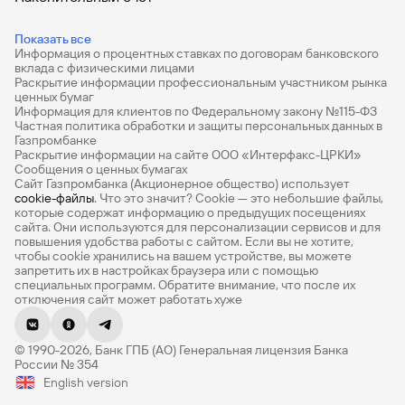
Дебетовые карты
Показать все
Информация о процентных ставках по договорам банковского
Дебетовые карты с бесплатным обслуживанием
вклада с физическими лицами
Раскрытие информации профессиональным участником рынка
Все накопительные счета
ценных бумаг
Информация для клиентов по Федеральному закону №115-ФЗ
Банковские вклады на 3 месяца
Частная политика обработки и защиты персональных данных в
Газпромбанке
Раскрытие информации на сайте ООО «Интерфакс-ЦРКИ»
Вклады с высоким процентом
Сообщения о ценных бумагах
Сайт Газпромбанка (Акционерное общество) использует
Калькулятор вкладов
cookie-файлы
. Что это значит? Сookie — это небольшие файлы,
которые содержат информацию о предыдущих посещениях
Виртуальные карты
сайта. Они используются для персонализации сервисов и для
повышения удобства работы с сайтом. Если вы не хотите,
Премиум
чтобы сookie хранились на вашем устройстве, вы можете
запретить их в настройках браузера или с помощью
специальных программ. Обратите внимание, что после их
Private
отключения сайт может работать хуже
РКО
© 1990-2026, Банк ГПБ (АО) Генеральная лицензия Банка
ВЭД
России № 354
English version
Депозиты для бизнеса