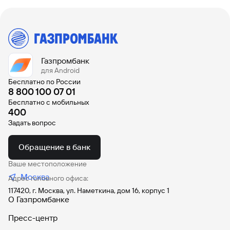
Вклады
Быстрый
поиск
по
сайту
Газпромбанк
Вклады
для Android
Бесплатно по России
8 800 100 07 01
Бесплатно с мобильных
400
Задать вопрос
Обращение в банк
Ваше местоположение
Москва
Адрес головного офиса:
117420, г. Москва, ул. Наметкина, дом 16, корпус 1
О Газпромбанке
Пресс-центр