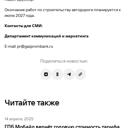
сайту
Вклады
Брокер-
Федеральный
обслуживания
клиент
закон №115-
юридических
Окончание работ по строительству автодороги планируется к
Вклады
ФЗ
лиц
июлю 2027 года.
Дистанционные
Контакты для СМИ:
сервисы
Как не
Документы
попасться
для
Департамент коммуникаций и маркетинга
мошенникам?
открытия
Стать
счета
E-mail: pr@gazprombank.ru
клиентом
Газпромбанка
Помощь по
онлайн
действующему
Поделиться новостью:
Быстрый
кредиту
поиск
Открытый
по
API
Оформить
сайту
курсов
страхование
валют и
карты
Вклады
металлов
онлайн
Читайте также
Оператор
Быстрый
электронных
поиск
денежных
14 апреля, 2025
по
средств
ГПБ Мобайл вернёт годовую стоимость тарифа
сайту