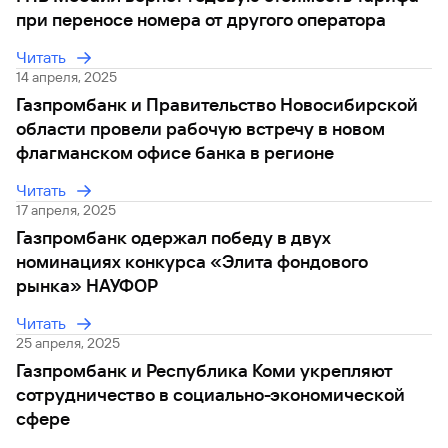
при переносе номера от другого оператора
Вклады
Быстрый
Читать
поиск
14 апреля, 2025
по
Газпромбанк и Правительство Новосибирской
сайту
области провели рабочую встречу в новом
Вклады
флагманском офисе банка в регионе
Читать
17 апреля, 2025
Газпромбанк одержал победу в двух
номинациях конкурса «Элита фондового
рынка» НАУФОР
Читать
25 апреля, 2025
Газпромбанк и Республика Коми укрепляют
сотрудничество в социально-экономической
сфере