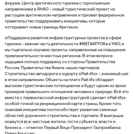
быть
специальные
форуме, Центр арктического туризма с горнолыжным
сайту
сервисы
по
Отчет о
инкассация
оплата
полезно
Отделения
Открыть
Отчет о
предложения
«Копии
направлением в ЯНАО – новый туристический проект на
сайту
кредитной
с Moniron
таможенных
банка
брокерский
кредитной
Кредитный
Gazprom
Вклады
документов»
растущем арктическом направлении и призвал федеральное
истории
платежей
Часто
счет
истории
рейтинг
Pay
и «Справки»
Вклады
правительство поддерживать инициативы, которые
Газпром
задаваемые
Онлайн-
Банкоматы
«открывают новые границы Арктики».
Бонус
вопросы
Станьте
касса 3 в 1 с
Брокерское
Кредитный
Отчет о
Интернет-
«Плюс»
Быстрый
партнером
эквайрингом
обслуживание
«Поддержка развития инфраструктурных проектов в сфере
Быстрый
помощник
кредитной
банк
поиск
Калькулятор
Курсы
туризма – важная часть деятельности #МЕГАИГРОКа в УФО, и
истории
поиск
по
Может
Информация
вкладов
валют
мы тщательно изучаем проекты, направленные на повышение
по
Инвестиционные
Мобильное
сайту
быть
для
Быстрый
привлекательности местных регионов. В этом вопросе
сайту
Быстрый
продукты
Станьте
приложение
полезно
держателей
поиск
ощущаем полную поддержку со стороны Правительства
доверительного
поиск
Вклады
партнером
карт
по
Быстрый
Вклады
России, Правительства Ямала, наших партнеров.
управления
по
115-ФЗ
сайту
GPB-
поиск
Строительство автодороги к курорту «Рай-Из» – значимый шаг
сайту
Партнерам
для
i-
по
Дополнительная
в этом направлении. Объекты на плато Рай-Из обладают
малого
Вклады
Налоговый
Trade
сайту
карта-стикер
Вклады
высоким туристическим потенциалом и будут одним из ярких
Информация
бизнеса
вычет
примеров правильного отношения человека к природе. Всё это
для
Вклады
вместе с первоклассной инфраструктурой сделает «Рай-Из»
партнеров
GorodPay
Банки-
115-ФЗ
особой точкой на рекреационной карте страны. Кроме того,
партнеры
Быстрый
для
знаковая инициатива поспособствует развитию смежных
Открыть
поиск
среднего
областей: дорожного строительства и торговли. В выигрыше
Быстрый
брокерский
Gazprom
бизнеса
по
окажутся все: местные жители, гости субъекта, власти и
поиск
счет
Pay
сайту
бизнес», – отметил Первый Вице-Президент Газпромбанка
по
Офисы
Павел Бруссер.