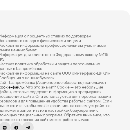
Информация о процентных ставках по договорам
банковского вклада с физическими лицами
Раскрытие информации профессиональным участником
рынка ценных бумаг
Информация для клиентов по Федеральному закону №115-
ФЗ
Частная политика обработки и защиты персональных
данных в Газпромбанке
Раскрытие информации на сайте ООО «Интерфакс-ЦРКИ»
Сообщения о ценных бумагах
Сайт Газпромбанка (Акционерное общество) использует
cookie-файлы
. Что это значит? Сookie — это небольшие
файлы, которые содержат информацию о предыдущих
посещениях сайта. Они используются для персонализации
сервисов и для повышения удобства работы с сайтом. Если
вы не хотите, чтобы сookie хранились на вашем устройстве,
вы можете запретить их в настройках браузера или с
помощью специальных программ. Обратите внимание, что
после их отключения сайт может работать хуже
Оцените эту страницу