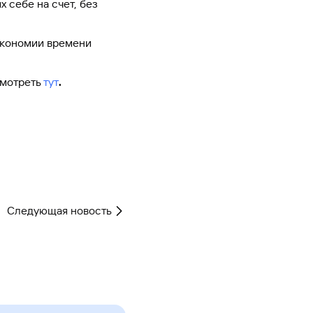
 себе на счет, без
Ваш
персональный
брокер
 экономии времени
Газпромбанк
Мобайл
смотреть
тут
.
Мобильный
оператор
Следующая новость