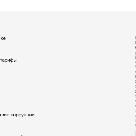
нке
 тарифы
твие коррупции