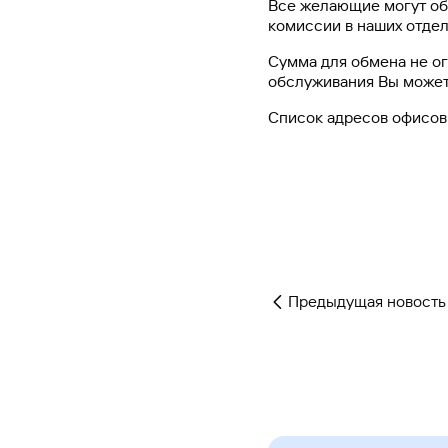
Все желающие могут обм
#МЕГАИГРОК
комиссии в наших отдел
Инфраструктура и ГЧП
Сумма для обмена не ог
обслуживания Вы может
Газпромбанк.Тех
Список адресов офисов 
Карьера в ИТ большого банка
Gazprom Pay
Платежи в одно касание
GorodPay
Приложение для пассажиров
Предыдущая новость