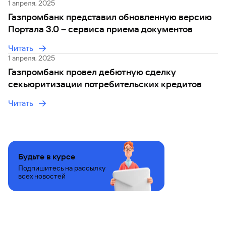
1 апреля, 2025
Кредит
Газпромбанк представил обновленную версию
Быстрый
Портала 3.0 – сервиса приема документов
поиск
по
Читать
сайту
1 апреля, 2025
Кредит
Газпромбанк провел дебютную сделку
секьюритизации потребительских кредитов
Читать
Будьте в курсе
Подпишитесь на рассылку
всех новостей