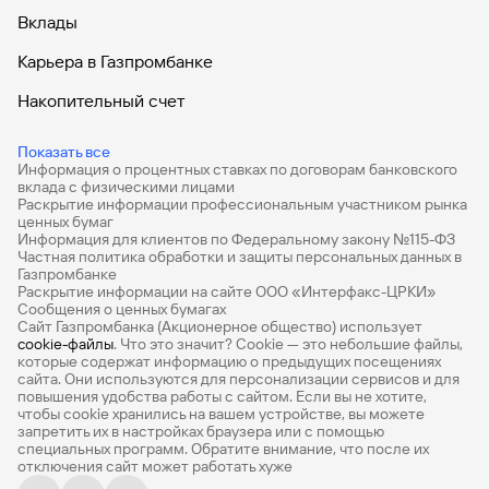
Вклады
Карьера в Газпромбанке
Накопительный счет
Дебетовые карты
Показать все
Информация о процентных ставках по договорам банковского
Дебетовые карты с бесплатным обслуживанием
вклада с физическими лицами
Раскрытие информации профессиональным участником рынка
Все накопительные счета
ценных бумаг
Информация для клиентов по Федеральному закону №115-ФЗ
Банковские вклады на 3 месяца
Частная политика обработки и защиты персональных данных в
Газпромбанке
Раскрытие информации на сайте ООО «Интерфакс-ЦРКИ»
Вклады с высоким процентом
Сообщения о ценных бумагах
Сайт Газпромбанка (Акционерное общество) использует
Калькулятор вкладов
cookie-файлы
. Что это значит? Сookie — это небольшие файлы,
которые содержат информацию о предыдущих посещениях
Виртуальные карты
сайта. Они используются для персонализации сервисов и для
повышения удобства работы с сайтом. Если вы не хотите,
Премиум
чтобы сookie хранились на вашем устройстве, вы можете
запретить их в настройках браузера или с помощью
специальных программ. Обратите внимание, что после их
Private
отключения сайт может работать хуже