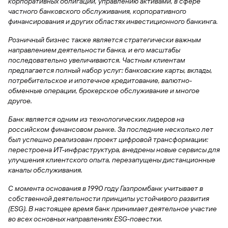
быть
корпоративных облигаций, управлению активами, в сфере
специальные
сайту
сервисы
по
Отчет о
инкассация
оплата
полезно
Отделения
Открыть
частного банковского обслуживания, корпоративного
Отчет о
предложения
«Копии
сайту
кредитной
с Moniron
таможенных
банка
брокерский
финансирования и других областях инвестиционного банкинга.
кредитной
Кредитный
Gazprom
Кредит
документов»
истории
платежей
Часто
счет
истории
рейтинг
Pay
и «Справки»
Кредит
Газпром
задаваемые
Розничный бизнес также является стратегически важным
Онлайн-
Банкоматы
Бонус
вопросы
направлением деятельности банка, и его масштабы
Станьте
касса 3 в 1 с
Брокерское
Кредитный
Отчет о
Интернет-
«Плюс»
Быстрый
последовательно увеличиваются. Частным клиентам
партнером
эквайрингом
обслуживание
Быстрый
помощник
кредитной
банк
поиск
предлагается полный набор услуг: банковские карты, вклады,
Калькулятор
Курсы
истории
поиск
по
Может
потребительское и ипотечное кредитование, валютно-
Информация
вкладов
валют
по
Инвестиционные
Мобильное
сайту
быть
обменные операции, брокерское обслуживание и многое
для
Быстрый
сайту
Быстрый
продукты
Станьте
приложение
полезно
другое.
держателей
поиск
доверительного
поиск
Кредит
партнером
карт
по
Быстрый
Кредит
управления
по
Банк является одним из технологических лидеров на
115-ФЗ
сайту
GPB-
поиск
сайту
Партнерам
российском финансовом рынке. За последние несколько лет
для
i-
по
Дополнительная
малого
был успешно реализован проект цифровой трансформации:
Кредит
Налоговый
Trade
сайту
карта-стикер
Кредит
Информация
бизнеса
перестроена ИТ-инфраструктура, внедрены новые сервисы для
вычет
для
улучшения клиентского опыта, перезапущены дистанционные
Кредит
партнеров
GorodPay
Банки-
каналы обслуживания.
115-ФЗ
партнеры
Быстрый
для
С момента основания в 1990 году Газпромбанк учитывает в
Открыть
поиск
среднего
Быстрый
собственной деятельности принципы устойчивого развития
брокерский
Gazprom
бизнеса
по
поиск
(
ESG
). В настоящее время банк принимает деятельное участие
счет
Pay
сайту
по
во всех основных направлениях ESG-повестки.
Офисы