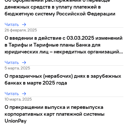
сайту
Вклады
Брокер-
Федеральный
обслуживания
денежных средств в уплату платежей в
клиент
закон №115-
юридических
Вклады
бюджетную систему Российской Федерации
ФЗ
лиц
Дистанционные
Читать
сервисы
Как не
Документы
26 февраля, 2025
попасться
для
О введении в действие с 03.03.2025 изменений
мошенникам?
открытия
Стать
в Тарифы и Тарифные планы Банка для
счета
клиентом
юридических лиц – некредитных организаций,
Газпромбанка
Помощь по
онлайн
ИП и физлиц, занимающихся в установленном
действующему
Читать
Быстрый
кредиту
законодательством РФ порядке частной
поиск
5 марта, 2025
Открытый
практикой
по
О праздничных (нерабочих) днях в зарубежных
API
Оформить
сайту
курсов
банках в марте 2025 года
страхование
валют и
карты
Вклады
металлов
Читать
онлайн
10 марта, 2025
О прекращении выпуска и перевыпуска
Оператор
Быстрый
электронных
корпоративных карт платежной системы
поиск
денежных
UnionPay
по
средств
сайту