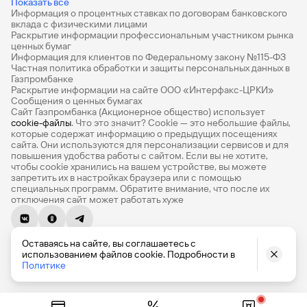
Показать все
Информация о процентных ставках по договорам банковского
Дебетовые карты с бесплатным обслуживанием
вклада с физическими лицами
Раскрытие информации профессиональным участником рынка
Все накопительные счета
ценных бумаг
Информация для клиентов по Федеральному закону №115-ФЗ
Банковские вклады на 3 месяца
Частная политика обработки и защиты персональных данных в
Газпромбанке
Раскрытие информации на сайте ООО «Интерфакс-ЦРКИ»
Вклады с высоким процентом
Сообщения о ценных бумагах
Сайт Газпромбанка (Акционерное общество) использует
Калькулятор вкладов
cookie-файлы
. Что это значит? Сookie — это небольшие файлы,
которые содержат информацию о предыдущих посещениях
Виртуальные карты
сайта. Они используются для персонализации сервисов и для
повышения удобства работы с сайтом. Если вы не хотите,
Премиум
чтобы сookie хранились на вашем устройстве, вы можете
запретить их в настройках браузера или с помощью
специальных программ. Обратите внимание, что после их
Private
отключения сайт может работать хуже
РКО
© 1990-2026, Банк ГПБ (АО) Генеральная лицензия Банка
ВЭД
Оставаясь на сайте, вы соглашаетесь с
России № 354
использованием файлов cookie. Подробности в
English version
Депозиты для бизнеса
Политике
Эквайринг