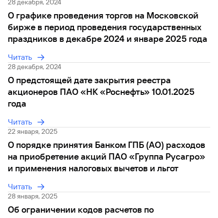
сайту
Вклады
28 декабря, 2024
Брокер-
Федеральный
обслуживания
О графике проведения торгов на Московской
клиент
закон №115-
юридических
Вклады
ФЗ
лиц
бирже в период проведения государственных
Дистанционные
праздников в декабре 2024 и январе 2025 года
сервисы
Как не
Документы
Читать
попасться
для
28 декабря, 2024
мошенникам?
открытия
Стать
счета
О предстоящей дате закрытия реестра
клиентом
Газпромбанка
Помощь по
акционеров ПАО «НК «Роснефть» 10.01.2025
онлайн
действующему
года
Быстрый
кредиту
поиск
Открытый
Читать
по
API
Оформить
22 января, 2025
сайту
курсов
страхование
О порядке принятия Банком ГПБ (АО) расходов
валют и
карты
Вклады
на приобретение акций ПАО «Группа Русагро»
металлов
онлайн
и применения налоговых вычетов и льгот
Оператор
Читать
Быстрый
электронных
28 января, 2025
поиск
денежных
по
Об ограничении кодов расчетов по
средств
сайту