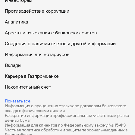
Инвесторам
Противодействие коррупции
Аналитика
Аресты и взыскания с банковских счетов
Сведения о наличии счетов и другой информации
Информация для нотариусов
Вклады
Карьера в Газпромбанке
Накопительный счет
Дебетовые карты
Показать все
Информация о процентных ставках по договорам банковского
Дебетовые карты с бесплатным обслуживанием
вклада с физическими лицами
Раскрытие информации профессиональным участником рынка
Все накопительные счета
ценных бумаг
Информация для клиентов по Федеральному закону №115-ФЗ
Банковские вклады на 3 месяца
Частная политика обработки и защиты персональных данных в
Газпромбанке