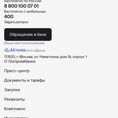
Бесплатно по России
8 800 100 07 01
Вклады
Бесплатно с мобильных
Быстрый
400
поиск
Задать вопрос
по
сайту
Обращение в банк
Вклады
Ваше местоположение
Москва
Адрес головного офиса:
117420, г. Москва, ул. Наметкина, дом 16, корпус 1
О Газпромбанке
Пресс-центр
Документы и тарифы
Закупки
Реквизиты
Комплаенс