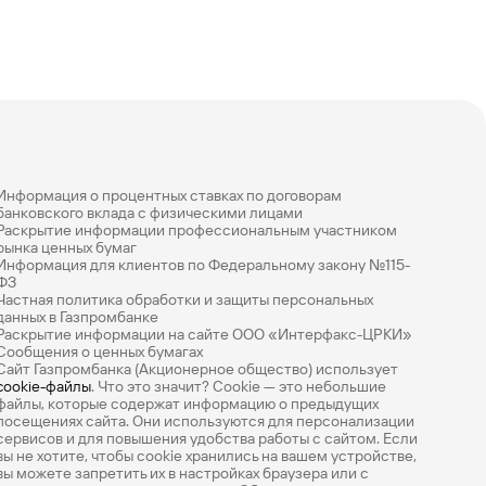
Информация о процентных ставках по договорам
банковского вклада с физическими лицами
Раскрытие информации профессиональным участником
рынка ценных бумаг
Информация для клиентов по Федеральному закону №115-
ФЗ
Частная политика обработки и защиты персональных
данных в Газпромбанке
Раскрытие информации на сайте ООО «Интерфакс-ЦРКИ»
Сообщения о ценных бумагах
Сайт Газпромбанка (Акционерное общество) использует
cookie-файлы
. Что это значит? Сookie — это небольшие
файлы, которые содержат информацию о предыдущих
посещениях сайта. Они используются для персонализации
сервисов и для повышения удобства работы с сайтом. Если
вы не хотите, чтобы сookie хранились на вашем устройстве,
вы можете запретить их в настройках браузера или с