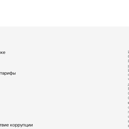
нке
 тарифы
твие коррупции