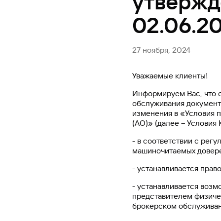
утвержд
#МЕГАИГРОК
02.06.2
Инфраструктура и ГЧП
Газпромбанк.Тех
27 ноября, 2024
Карьера в ИТ большого банка
Уважаемые клиенты!
Gazprom Pay
Информируем Вас, что с
Платежи в одно касание
обслуживания документ
изменения в «Условия 
(АО)» (далее – Условия 
GorodPay
Приложение для пассажиров
- в соответствии с рег
машиночитаемых довере
- устанавливается право
- устанавливается воз
представителем физичес
брокерском обслуживан