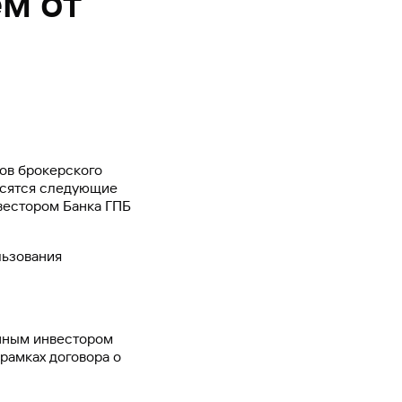
м от
Ваш
персональный
брокер
Газпромбанк
Мобайл
Мобильный
оператор
тов брокерского
осятся следующие
вестором Банка ГПБ
льзования
анным инвестором
рамках договора о