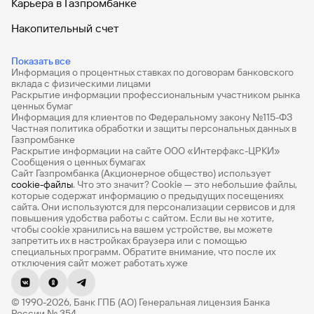
Карьера в Газпромбанке
Накопительный счет
Дебетовые карты
Показать все
Информация о процентных ставках по договорам банковского
Дебетовые карты с бесплатным обслуживанием
вклада с физическими лицами
Раскрытие информации профессиональным участником рынка
Все накопительные счета
ценных бумаг
Информация для клиентов по Федеральному закону №115-ФЗ
Банковские вклады на 3 месяца
Частная политика обработки и защиты персональных данных в
Газпромбанке
Раскрытие информации на сайте ООО «Интерфакс-ЦРКИ»
Вклады с высоким процентом
Сообщения о ценных бумагах
Сайт Газпромбанка (Акционерное общество) использует
Калькулятор вкладов
cookie-файлы
. Что это значит? Сookie — это небольшие файлы,
которые содержат информацию о предыдущих посещениях
Виртуальные карты
сайта. Они используются для персонализации сервисов и для
повышения удобства работы с сайтом. Если вы не хотите,
Премиум
чтобы сookie хранились на вашем устройстве, вы можете
запретить их в настройках браузера или с помощью
специальных программ. Обратите внимание, что после их
Private
отключения сайт может работать хуже
РКО
© 1990-2026, Банк ГПБ (АО) Генеральная лицензия Банка
ВЭД
России № 354