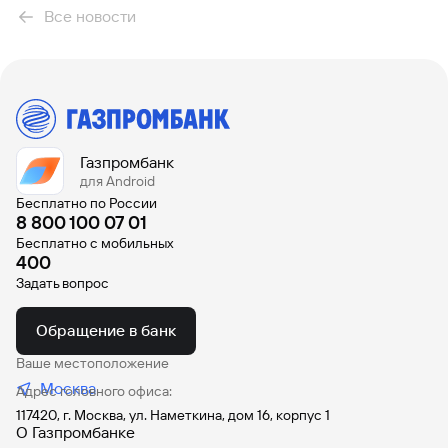
Все новости
Вклады
Быстрый
поиск
по
сайту
Вклады
Газпромбанк
для Android
Бесплатно по России
8 800 100 07 01
Бесплатно с мобильных
400
Задать вопрос
Обращение в банк
Ваше местоположение
Москва
Адрес головного офиса:
117420, г. Москва, ул. Наметкина, дом 16, корпус 1
О Газпромбанке