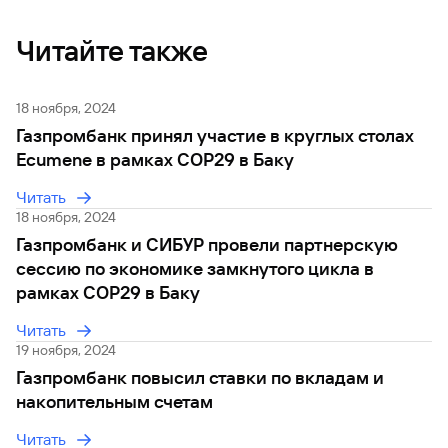
Вклады
Читайте также
Быстрый
поиск
по
сайту
18 ноября, 2024
Газпромбанк принял участие в круглых столах
Вклады
Ecumene в рамках СОР29 в Баку
Читать
18 ноября, 2024
Газпромбанк и СИБУР провели партнерскую
сессию по экономике замкнутого цикла в
рамках СОР29 в Баку
Читать
19 ноября, 2024
Газпромбанк повысил ставки по вкладам и
накопительным счетам
Читать