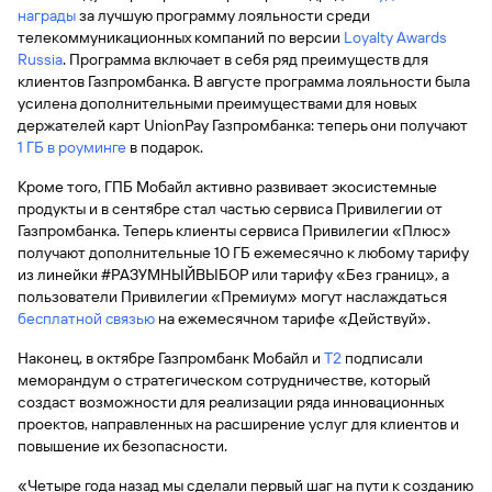
быть
специальные
сайту
сервисы
награды
по
за лучшую программу лояльности среди
Отчет о
инкассация
оплата
полезно
Отделения
Открыть
Отчет о
предложения
«Копии
телекоммуникационных компаний по версии
сайту
Loyalty Awards
кредитной
с Moniron
таможенных
банка
брокерский
кредитной
Кредитный
Gazprom
Вклады
документов»
Russia
истории
. Программа включает в себя ряд преимуществ для
платежей
Часто
счет
истории
рейтинг
Pay
и «Справки»
Вклады
клиентов Газпромбанка. В августе программа лояльности была
Газпром
задаваемые
Онлайн-
Банкоматы
усилена дополнительными преимуществами для новых
Бонус
вопросы
Станьте
касса 3 в 1 с
Брокерское
Кредитный
Отчет о
Интернет-
«Плюс»
держателей карт UnionPay Газпромбанка: теперь они получают
Быстрый
партнером
эквайрингом
обслуживание
Быстрый
помощник
кредитной
банк
1 ГБ в роуминге
в подарок.
поиск
Калькулятор
Курсы
истории
поиск
по
Может
Информация
вкладов
валют
по
Кроме того, ГПБ Мобайл активно развивает экосистемные
Инвестиционные
Мобильное
сайту
быть
для
Быстрый
сайту
продукты и в сентябре стал частью сервиса Привилегии от
Быстрый
продукты
Станьте
приложение
полезно
держателей
поиск
Газпромбанка. Теперь клиенты сервиса Привилегии «Плюс»
доверительного
поиск
Вклады
партнером
карт
по
Быстрый
Вклады
управления
получают дополнительные 10 ГБ ежемесячно к любому тарифу
по
115-ФЗ
сайту
GPB-
поиск
из линейки #РАЗУМНЫЙВЫБОР или тарифу «Без границ», а
сайту
Партнерам
для
i-
по
Дополнительная
пользователи Привилегии «Премиум» могут наслаждаться
малого
Вклады
Налоговый
Trade
сайту
карта-стикер
Вклады
Информация
бесплатной связью
на ежемесячном тарифе «Действуй».
бизнеса
вычет
для
Вклады
Наконец, в октябре Газпромбанк Мобайл и
Т2
подписали
партнеров
GorodPay
Банки-
115-ФЗ
меморандум о стратегическом сотрудничестве, который
партнеры
Быстрый
для
создаст возможности для реализации ряда инновационных
Открыть
поиск
среднего
проектов, направленных на расширение услуг для клиентов и
Быстрый
брокерский
Gazprom
бизнеса
по
повышение их безопасности.
поиск
счет
Pay
сайту
по
«Четыре года назад мы сделали первый шаг на пути к созданию
Офисы