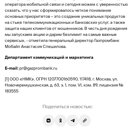
сайту
Вклады
Брокер-
оператора мобильной связи и сегодня можем с уверенностью
Федеральный
обслуживания
клиент
закон №115-
юридических
сказать, что у нас сформировалось четкое понимание
Вклады
ФЗ
лиц
основных приоритетов – это создание уникальных продуктов
на стыке телекоммуникационных и банковских услуг, а также
Дистанционные
защита наших клиентов от мошенников. В честь дня рождения
сервисы
Как не
Документы
мы запускаем акцию и дарим безлимит на самые важные
попасться
для
сервисы», - отметила генеральный директор Газпромбанк
мошенникам?
открытия
Стать
Мобайл Анастасия Спешилова.
счета
клиентом
Газпромбанка
Помощь по
Департамент коммуникаций и маркетинга
онлайн
действующему
Быстрый
кредиту
E
-
mail
:
pr@gazprombank.ru
поиск
Открытый
по
[1] ООО «НМК», ОГРН 1207700160590, 117418, г. Москва, ул.
API
Оформить
сайту
Новочеремушкинская, д. 63, э. 1, пом. VI, ком. 89, лицензия №
курсов
страхование
183555
валют и
карты
Вклады
металлов
онлайн
Поделиться новостью:
Оператор
Быстрый
электронных
поиск
денежных
по
средств
сайту