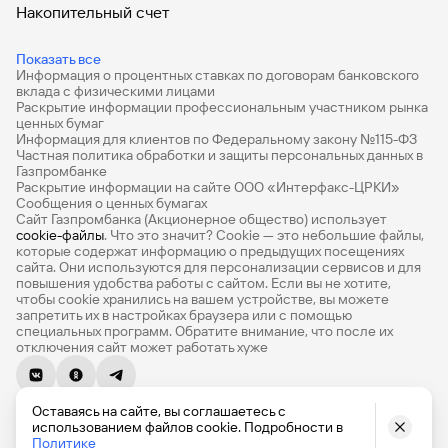
Накопительный счет
Дебетовые карты
Показать все
Информация о процентных ставках по договорам банковского
Дебетовые карты с бесплатным обслуживанием
вклада с физическими лицами
Раскрытие информации профессиональным участником рынка
Все накопительные счета
ценных бумаг
Информация для клиентов по Федеральному закону №115-ФЗ
Банковские вклады на 3 месяца
Частная политика обработки и защиты персональных данных в
Газпромбанке
Раскрытие информации на сайте ООО «Интерфакс-ЦРКИ»
Вклады с высоким процентом
Сообщения о ценных бумагах
Сайт Газпромбанка (Акционерное общество) использует
Калькулятор вкладов
cookie-файлы
. Что это значит? Сookie — это небольшие файлы,
которые содержат информацию о предыдущих посещениях
Виртуальные карты
сайта. Они используются для персонализации сервисов и для
повышения удобства работы с сайтом. Если вы не хотите,
Премиум
чтобы сookie хранились на вашем устройстве, вы можете
запретить их в настройках браузера или с помощью
специальных программ. Обратите внимание, что после их
Private
отключения сайт может работать хуже
РКО
© 1990-2026, Банк ГПБ (АО) Генеральная лицензия Банка
ВЭД
Оставаясь на сайте, вы соглашаетесь с
России № 354
использованием файлов cookie. Подробности в
English version
Депозиты для бизнеса
Политике