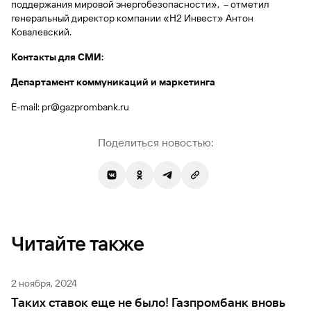
сайту
Вклады
поддержания мировой энергобезопасности», – отметил
Брокер-
Федеральный
обслуживания
генеральный директор компании «H2 Инвест» Антон
клиент
закон №115-
юридических
Вклады
Ковалевский.
ФЗ
лиц
Дистанционные
Контакты для СМИ:
сервисы
Как не
Документы
Департамент коммуникаций и маркетинга
попасться
для
мошенникам?
открытия
Стать
E-mail: pr@gazprombank.ru
счета
клиентом
Газпромбанка
Помощь по
онлайн
действующему
Поделиться новостью:
Быстрый
кредиту
поиск
Открытый
по
API
Оформить
сайту
курсов
страхование
валют и
карты
Вклады
металлов
онлайн
Читайте также
Оператор
Быстрый
электронных
поиск
2 ноября, 2024
денежных
по
средств
Таких ставок еще не было! Газпромбанк вновь
сайту