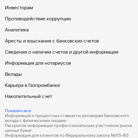
Инвесторам
Противодействие коррупции
Аналитика
Аресты и взыскания с банковских счетов
Сведения о наличии счетов и другой информации
Информация для нотариусов
Вклады
Карьера в Газпромбанке
Накопительный счет
Дебетовые карты
Показать все
Информация о процентных ставках по договорам банковского
Дебетовые карты с бесплатным обслуживанием
вклада с физическими лицами
Раскрытие информации профессиональным участником рынка
Все накопительные счета
ценных бумаг
Информация для клиентов по Федеральному закону №115-ФЗ