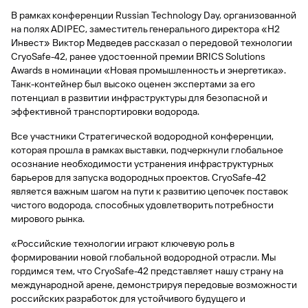
быть
специальные
сайту
сервисы
по
Отчет о
инкассация
оплата
полезно
Отделения
Открыть
В рамках конференции Russian Technology Day, организованной
Отчет о
предложения
«Копии
сайту
кредитной
с Moniron
таможенных
банка
брокерский
на полях ADIPEC, заместитель генерального директора «H2
кредитной
Кредитный
Gazprom
Вклады
документов»
истории
платежей
Часто
счет
Инвест» Виктор Медведев рассказал о передовой технологии
истории
рейтинг
Pay
и «Справки»
Вклады
Газпром
задаваемые
CryoSafe-42, ранее удостоенной премии BRICS Solutions
Онлайн-
Банкоматы
Бонус
вопросы
Станьте
касса 3 в 1 с
Awards в номинации «Новая промышленность и энергетика».
Брокерское
Кредитный
Отчет о
Интернет-
«Плюс»
Быстрый
партнером
эквайрингом
Танк-контейнер был высоко оценен экспертами за его
обслуживание
Быстрый
помощник
кредитной
банк
поиск
потенциал в развитии инфраструктуры для безопасной и
Калькулятор
Курсы
истории
поиск
по
Может
Информация
вкладов
валют
эффективной транспортировки водорода.
по
Инвестиционные
Мобильное
сайту
быть
для
Быстрый
сайту
Быстрый
продукты
Станьте
приложение
полезно
Все участники Стратегической водородной конференции,
держателей
поиск
доверительного
поиск
Вклады
партнером
карт
которая прошла в рамках выставки, подчеркнули глобальное
по
Быстрый
Вклады
управления
по
115-ФЗ
осознание необходимости устранения инфраструктурных
сайту
GPB-
поиск
сайту
Партнерам
для
барьеров для запуска водородных проектов. CryoSafe-42
i-
по
Дополнительная
малого
Вклады
Налоговый
является важным шагом на пути к развитию цепочек поставок
Trade
сайту
карта-стикер
Вклады
Информация
бизнеса
вычет
чистого водорода, способных удовлетворить потребности
для
Вклады
мирового рынка.
партнеров
GorodPay
Банки-
115-ФЗ
партнеры
«Российские технологии играют ключевую роль в
Быстрый
для
формировании новой глобальной водородной отрасли. Мы
Открыть
поиск
среднего
Быстрый
брокерский
гордимся тем, что CryoSafe-42 представляет нашу страну на
Gazprom
бизнеса
по
поиск
счет
международной арене, демонстрируя передовые возможности
Pay
сайту
по
российских разработок для устойчивого будущего и
Офисы