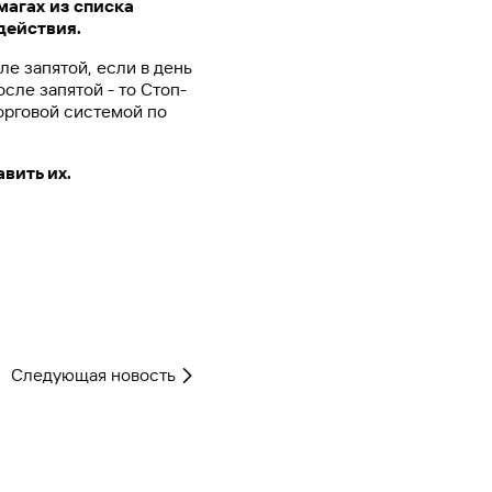
агах из списка
действия.
е запятой, если в день
сле запятой - то Стоп-
орговой системой по
вить их.
Следующая новость