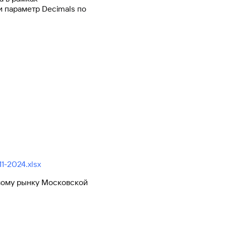
и параметр Decimals по
Ваш
персональный
брокер
Газпромбанк
Мобайл
Мобильный
оператор
1-2024.xlsx
вому рынку Московской