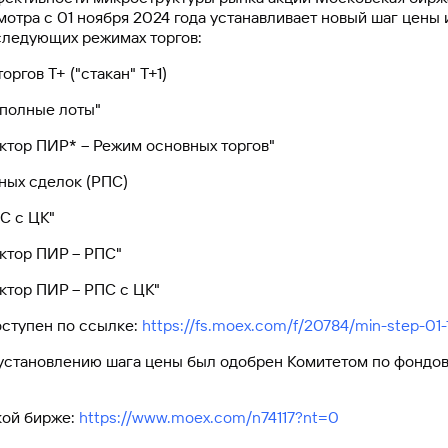
отра с 01 ноября 2024 года устанавливает новый шаг цены 
следующих режимах торгов:
в Т+ ("стакан" Т+1)
олные лоты"
р ПИР* – Режим основных торгов"
 сделок (РПС)
 с ЦК"
ор ПИР – РПС"
р ПИР – РПС с ЦК"
оступен по ссылке:
https://fs.moex.com/f/20784/min-step-01-1
установлению шага цены был одобрен Комитетом по фондо
кой бирже:
https://www.moex.com/n74117?nt=0