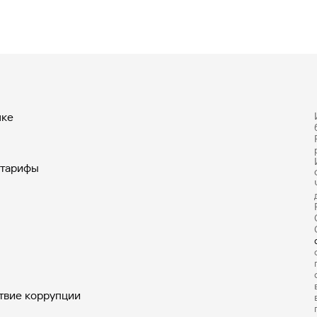
нке
 тарифы
твие коррупции