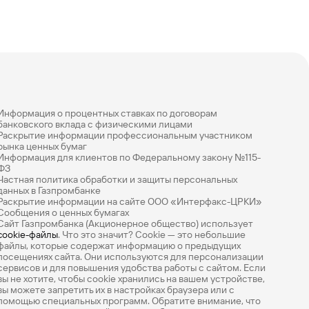
Информация о процентных ставках по договорам
банковского вклада с физическими лицами
Раскрытие информации профессиональным участником
рынка ценных бумаг
Информация для клиентов по Федеральному закону №115-
ФЗ
Частная политика обработки и защиты персональных
данных в Газпромбанке
Раскрытие информации на сайте ООО «Интерфакс-ЦРКИ»
Сообщения о ценных бумагах
Сайт Газпромбанка (Акционерное общество) использует
cookie-файлы
. Что это значит? Сookie — это небольшие
файлы, которые содержат информацию о предыдущих
посещениях сайта. Они используются для персонализации
сервисов и для повышения удобства работы с сайтом. Если
вы не хотите, чтобы сookie хранились на вашем устройстве,
вы можете запретить их в настройках браузера или с
помощью специальных программ. Обратите внимание, что