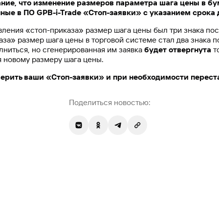
ие, что изменение размеров параметра шага цены в бум
нные в ПО
GPB-
i-
Trade «Стоп-заявки» с указанием срока 
вления «стоп-приказа» размер шага цены был три знака посл
за» размер шага цены в торговой системе стал два знака по
лниться, но сгенерированная им заявка
будет отвергнута
т
 новому размеру шага цены.
ерить ваши «
Cтоп-заявки» и при необходимости переста
Поделиться новостью: