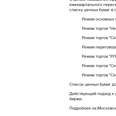
ежеквартального пересм
#МЕГАИГРОК
списку ценных бумаг в 
Инфраструктура и ГЧП
Режим основных торго
Газпромбанк.Тех
Режим торгов "Неп
Карьера в ИТ большого банка
Режим торгов "Секто
Gazprom Pay
Режим переговорных
Платежи в одно касание
Режим торгов "РПС
Режим торгов "Сект
GorodPay
Приложение для пассажиров
Режим торгов "Секто
Список ценных бумаг д
Действующий подход к 
биржи.
Подробнее на Московс