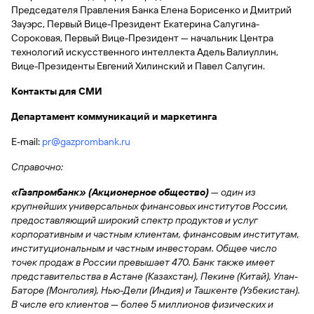
Председателя Правления Банка Елена Борисенко и Дмитрий
Вклады
Зауэрс, Первый Вице-Президент Екатерина Салугина-
Быстрый
Сороковая, Первый Вице-Президент — начальник Центра
поиск
технологий искусственного интеллекта Адель Валиуллин,
по
Вице-Президенты Евгений Хилинский и Павел Салугин.
сайту
Контакты для СМИ
Вклады
Департамент коммуникаций и маркетинга
E-mail:
pr@gazprombank.ru
Справочно
:
«Газпромбанк» (Акционерное общество)
— один из
крупнейших универсальных финансовых институтов России,
предоставляющий широкий спектр продуктов и услуг
корпоративным и частным клиентам, финансовым институтам,
институциональным и частным инвесторам. Общее число
точек продаж в России превышает 470. Банк также имеет
представительства в Астане (Казахстан), Пекине (Китай), Улан-
Баторе (Монголия), Нью-Дели (Индия) и Ташкенте (Узбекистан).
В числе его клиентов — более 5 миллионов физических и