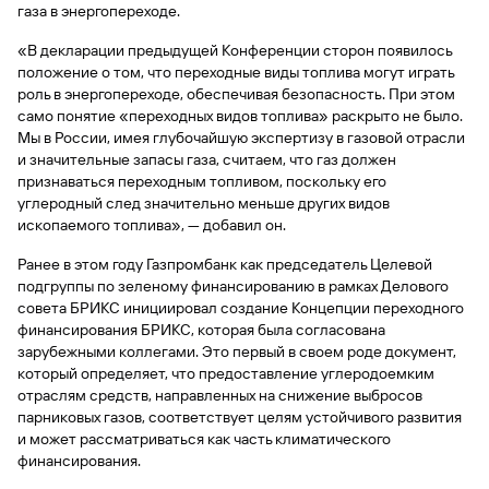
быть
специальные
газа в энергопереходе.
сайту
сервисы
по
Отчет о
инкассация
оплата
полезно
Отделения
Открыть
Отчет о
предложения
«Копии
сайту
кредитной
с Moniron
таможенных
банка
брокерский
кредитной
Кредитный
Gazprom
Вклады
«В декларации предыдущей Конференции сторон появилось
документов»
истории
платежей
Часто
счет
истории
рейтинг
Pay
положение о том, что переходные виды топлива могут играть
и «Справки»
Вклады
Газпром
задаваемые
Онлайн-
роль в энергопереходе, обеспечивая безопасность. При этом
Банкоматы
Бонус
вопросы
Станьте
касса 3 в 1 с
само понятие «переходных видов топлива» раскрыто не было.
Брокерское
Кредитный
Отчет о
Интернет-
«Плюс»
Быстрый
партнером
эквайрингом
обслуживание
Мы в России, имея глубочайшую экспертизу в газовой отрасли
Быстрый
помощник
кредитной
банк
поиск
Калькулятор
Курсы
и значительные запасы газа, считаем, что газ должен
истории
поиск
по
Может
Информация
вкладов
валют
признаваться переходным топливом, поскольку его
по
Инвестиционные
Мобильное
сайту
быть
для
Быстрый
углеродный след значительно меньше других видов
сайту
Быстрый
продукты
Станьте
приложение
полезно
держателей
поиск
ископаемого топлива», — добавил он.
доверительного
поиск
Вклады
партнером
карт
по
Быстрый
Вклады
управления
по
115-ФЗ
сайту
Ранее в этом году Газпромбанк как председатель Целевой
GPB-
поиск
сайту
Партнерам
для
i-
подгруппы по зеленому финансированию в рамках Делового
по
Дополнительная
малого
Вклады
Налоговый
Trade
совета БРИКС инициировал создание Концепции переходного
сайту
карта-стикер
Вклады
Информация
бизнеса
вычет
финансирования БРИКС, которая была согласована
для
Вклады
зарубежными коллегами. Это первый в своем роде документ,
партнеров
GorodPay
Банки-
115-ФЗ
который определяет, что предоставление углеродоемким
партнеры
Быстрый
для
отраслям средств, направленных на снижение выбросов
Открыть
поиск
среднего
парниковых газов, соответствует целям устойчивого развития
Быстрый
брокерский
Gazprom
бизнеса
по
и может рассматриваться как часть климатического
поиск
счет
Pay
сайту
финансирования.
по
Офисы