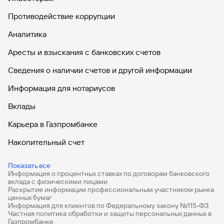
Противодействие коррупции
Аналитика
Аресты и взыскания с банковских счетов
Сведения о наличии счетов и другой информации
Информация для нотариусов
Вклады
Карьера в Газпромбанке
Накопительный счет
Дебетовые карты
Показать все
Информация о процентных ставках по договорам банковского
Дебетовые карты с бесплатным обслуживанием
вклада с физическими лицами
Раскрытие информации профессиональным участником рынка
Все накопительные счета
ценных бумаг
Информация для клиентов по Федеральному закону №115-ФЗ
Банковские вклады на 3 месяца
Частная политика обработки и защиты персональных данных в
Газпромбанке