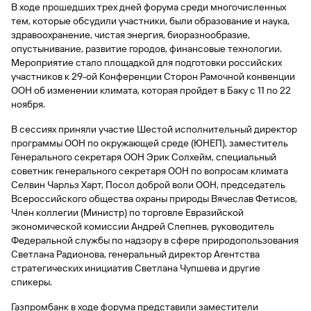
сайту
Вклады
В ходе прошедших трех дней форума среди многочисленных
Брокер-
Федеральный
обслуживания
тем, которые обсудили участники, были образование и наука,
клиент
закон №115-
юридических
Вклады
здравоохранение, чистая энергия, биоразнообразие,
ФЗ
лиц
опустынивание, развитие городов, финансовые технологии.
Дистанционные
Мероприятие стало площадкой для подготовки российских
сервисы
Как не
Документы
участников к 29-ой Конференции Сторон Рамочной конвенции
попасться
для
ООН об изменении климата, которая пройдет в Баку с 11 по 22
мошенникам?
открытия
Стать
ноября.
счета
клиентом
Газпромбанка
Помощь по
В сессиях приняли участие Шестой исполнительный директор
онлайн
действующему
программы ООН по окружающей среде (ЮНЕП), заместитель
Быстрый
кредиту
Генерального секретаря ООН Эрик Солхейм, специальный
поиск
советник генерального секретаря ООН по вопросам климата
Открытый
по
Селвин Чарльз Харт, Посол доброй воли ООН, председатель
API
Оформить
сайту
курсов
Всероссийского общества охраны природы Вячеслав Фетисов,
страхование
валют и
Член коллегии (Министр) по торговле Евразийской
карты
Вклады
металлов
экономической комиссии Андрей Слепнев, руководитель
онлайн
Федеральной службы по надзору в сфере природопользования
Светлана Радионова, генеральный директор Агентства
Оператор
Быстрый
стратегических инициатив Светлана Чупшева и другие
электронных
поиск
спикеры.
денежных
по
средств
Газпромбанк в ходе форума представили заместители
сайту