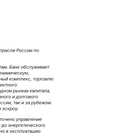
отрасли России по
там. Банк обслуживает
ехимическую,
нный комплекс, торговлю
ектного
дном рынках капитала,
ного и долгового
ссии, так и за рубежом.
 эскроу.
оточено управление
 до энергетического
но в эксплуатацию