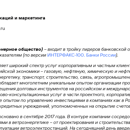
каций и маркетинга
.ru
онерное общество)
– входит в тройку лидеров банковской 
казателям (по версии
ИНТЕРФАКС-100. Банки России
).
ляет широкий спектр услуг корпоративным и частным клиен
ийской экономики – газовую, нефтяную, химическую и нефт
ергетику, транспорт, строительство, связь, агропромышле
 обладает многолетним уникальным опытом организации про
ещения долговых инструментов на российском и междунаро
во-консультационных услуг в части проектного, корпоратив
е опытом по управлению инвестициями в компаниях как в Ро
 кредитных учреждений, уполномоченных на открытие счетов
основано в сентябре 2017 года. В контуре компании сосред
и в ветроэнергетике – от проектирования и строительства
луатации ветроэлектростанций. На сегодняшний день введе