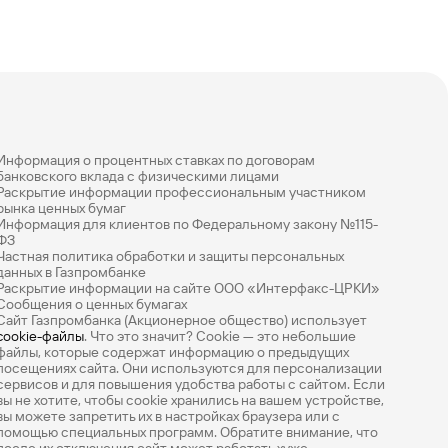
Информация о процентных ставках по договорам
банковского вклада с физическими лицами
Раскрытие информации профессиональным участником
рынка ценных бумаг
Информация для клиентов по Федеральному закону №115-
ФЗ
Частная политика обработки и защиты персональных
данных в Газпромбанке
Раскрытие информации на сайте ООО «Интерфакс-ЦРКИ»
Сообщения о ценных бумагах
Сайт Газпромбанка (Акционерное общество) использует
cookie-файлы
. Что это значит? Сookie — это небольшие
файлы, которые содержат информацию о предыдущих
посещениях сайта. Они используются для персонализации
сервисов и для повышения удобства работы с сайтом. Если
вы не хотите, чтобы сookie хранились на вашем устройстве,
вы можете запретить их в настройках браузера или с
помощью специальных программ. Обратите внимание, что