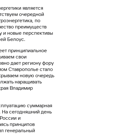
Ваш
ергетики является
персональный
етствуем очередной
брокер
роэнергетика, по
Газпромбанк
ичество преимуществ
Мобайл
у и новые перспективы
ей Белоус.
Мобильный
оператор
еет принципиальное
щиваем свои
вно дает региону фору
мом Ставрополье стало
ткрываем новую очередь
олжать наращивать
края Владимир
ксплуатацию суммарная
. На сегодняшний день
 России и
аясь принципов
ил генеральный