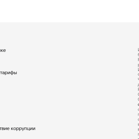
нке
 тарифы
твие коррупции