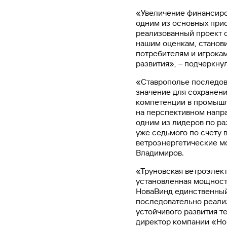
#МЕГАИГРОК
«Увеличение финансиро
Инфраструктура и ГЧП
одним из основных прио
реализованный проект с
нашим оценкам, станови
Газпромбанк.Тех
потребителям и игрокам
Карьера в ИТ большого банка
развития», – подчеркну
«Ставрополье последов
Gazprom Pay
значение для сохранен
Платежи в одно касание
компетенции в промышл
на перспективном напр
одним из лидеров по ра
GorodPay
уже седьмого по счету 
Приложение для пассажиров
ветроэнергетические мо
Владимиров.
«Труновская ветроэлект
установленная мощность
НоваВинд единственный 
последовательно реали
устойчивого развития т
директор компании «Но