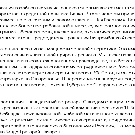
вания возобновляемых источников энергии как сегмента эн
ритетов в кредитной политике Банка. В том числе мы прив
овместно с ключевым игроком отрасли – ГК «Росатом». Вет
тся все более востребованной в мире, суля огромное кол
 рынка – безопасность для экологии, экономическую выгод
л заместитель Председателя Правления Газпромбанка Алекс
ательно наращивает мощности зеленой энергетики. Это им
ия экологии и уникальной природы региона. Мы также нара
енности и высокотехнологичном производстве, что безусло
авлении. Благодаря многолетнему сотрудничеству с Росато
звитию ветроэнергетики среди регионов РФ. Сегодня мы о
ветропарка на Ставрополье. В перспективе планируем прод
щности в регионе», – сказал Губернатор Ставропольского 
ростанция – наш девятый ветропарк. С вводом станции в э
 реализованных проектов нашей компании превысила 1 ГВт
обладает локализованной турбиной мегаваттного класса в
зует стратегию технологического суверенитета, придержив
ерриторий и экологического благополучия России», – отмет
ваВинд» Григорий Назаров.