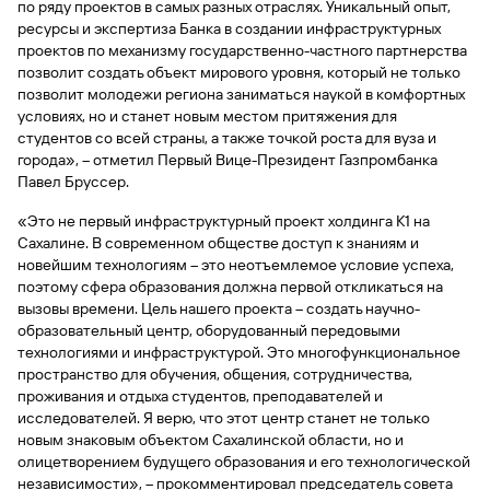
быть
по ряду проектов в самых разных отраслях. Уникальный опыт,
специальные
сайту
сервисы
по
Отчет о
инкассация
оплата
полезно
Отделения
Открыть
Отчет о
ресурсы и экспертиза Банка в создании инфраструктурных
предложения
«Копии
сайту
кредитной
с Moniron
таможенных
банка
брокерский
кредитной
Кредитный
Gazprom
Вклады
проектов по механизму государственно-частного партнерства
документов»
истории
платежей
Часто
счет
истории
рейтинг
Pay
позволит создать объект мирового уровня, который не только
и «Справки»
Вклады
Газпром
задаваемые
Онлайн-
позволит молодежи региона заниматься наукой в комфортных
Банкоматы
Бонус
вопросы
Станьте
касса 3 в 1 с
условиях, но и станет новым местом притяжения для
Брокерское
Кредитный
Отчет о
Интернет-
«Плюс»
Быстрый
партнером
эквайрингом
обслуживание
студентов со всей страны, а также точкой роста для вуза и
Быстрый
помощник
кредитной
банк
поиск
Калькулятор
Курсы
города», – отметил Первый Вице-Президент Газпромбанка
истории
поиск
по
Может
Информация
вкладов
валют
Павел Бруссер.
по
Инвестиционные
Мобильное
сайту
быть
для
Быстрый
сайту
Быстрый
продукты
Станьте
приложение
полезно
держателей
поиск
«Это не первый инфраструктурный проект холдинга К1 на
доверительного
поиск
Вклады
партнером
карт
по
Сахалине. В современном обществе доступ к знаниям и
Быстрый
Вклады
управления
по
115-ФЗ
сайту
новейшим технологиям – это неотъемлемое условие успеха,
GPB-
поиск
сайту
Партнерам
для
i-
поэтому сфера образования должна первой откликаться на
по
Дополнительная
малого
Вклады
Налоговый
Trade
вызовы времени. Цель нашего проекта – создать научно-
сайту
карта-стикер
Вклады
Информация
бизнеса
вычет
образовательный центр, оборудованный передовыми
для
Вклады
технологиями и инфраструктурой. Это многофункциональное
партнеров
GorodPay
Банки-
115-ФЗ
пространство для обучения, общения, сотрудничества,
партнеры
Быстрый
для
проживания и отдыха студентов, преподавателей и
Открыть
поиск
среднего
исследователей. Я верю, что этот центр станет не только
Быстрый
брокерский
Gazprom
бизнеса
по
новым знаковым объектом Сахалинской области, но и
поиск
счет
Pay
сайту
олицетворением будущего образования и его технологической
по
независимости», – прокомментировал председатель совета
Офисы