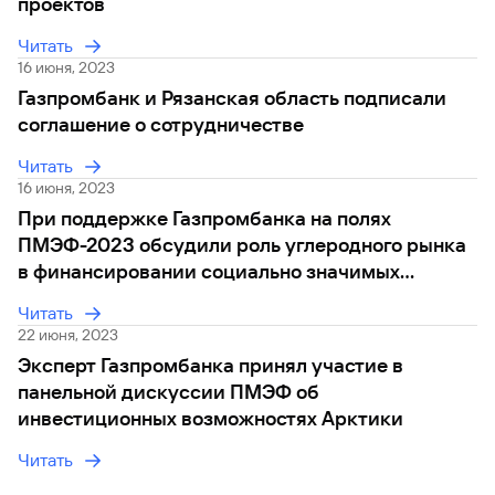
проектов
Вклады
Читать
Быстрый
16 июня, 2023
поиск
по
Газпромбанк и Рязанская область подписали
сайту
соглашение о сотрудничестве
Вклады
Читать
16 июня, 2023
При поддержке Газпромбанка на полях
ПМЭФ-2023 обсудили роль углеродного рынка
в финансировании социально значимых
проектов
Читать
22 июня, 2023
Эксперт Газпромбанка принял участие в
панельной дискуссии ПМЭФ об
инвестиционных возможностях Арктики
Читать