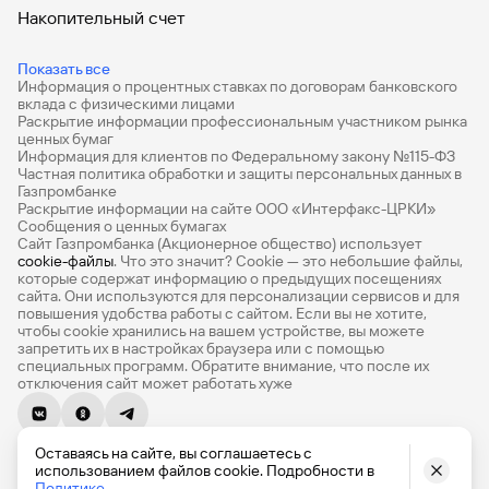
Накопительный счет
Дебетовые карты
Показать все
Информация о процентных ставках по договорам банковского
Дебетовые карты с бесплатным обслуживанием
вклада с физическими лицами
Раскрытие информации профессиональным участником рынка
Все накопительные счета
ценных бумаг
Информация для клиентов по Федеральному закону №115-ФЗ
Банковские вклады на 3 месяца
Частная политика обработки и защиты персональных данных в
Газпромбанке
Раскрытие информации на сайте ООО «Интерфакс-ЦРКИ»
Вклады с высоким процентом
Сообщения о ценных бумагах
Сайт Газпромбанка (Акционерное общество) использует
Калькулятор вкладов
cookie-файлы
. Что это значит? Сookie — это небольшие файлы,
которые содержат информацию о предыдущих посещениях
Виртуальные карты
сайта. Они используются для персонализации сервисов и для
повышения удобства работы с сайтом. Если вы не хотите,
Премиум
чтобы сookie хранились на вашем устройстве, вы можете
запретить их в настройках браузера или с помощью
специальных программ. Обратите внимание, что после их
Private
отключения сайт может работать хуже
РКО
© 1990-2026, Банк ГПБ (АО) Генеральная лицензия Банка
ВЭД
Оставаясь на сайте, вы соглашаетесь с
России № 354
использованием файлов cookie. Подробности в
English version
Политике