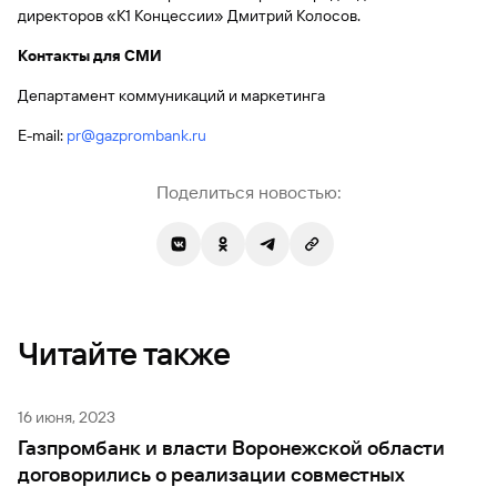
сайту
Вклады
Брокер-
директоров «К1 Концессии» Дмитрий Колосов.
Федеральный
обслуживания
клиент
закон №115-
юридических
Вклады
Контакты для СМИ
ФЗ
лиц
Дистанционные
Департамент коммуникаций и маркетинга
сервисы
Как не
Документы
попасться
для
E-mail:
pr@gazprombank.ru
мошенникам?
открытия
Стать
счета
клиентом
Поделиться новостью:
Газпромбанка
Помощь по
онлайн
действующему
Быстрый
кредиту
поиск
Открытый
по
API
Оформить
сайту
курсов
страхование
валют и
карты
Читайте также
Вклады
металлов
онлайн
Оператор
16 июня, 2023
Быстрый
электронных
Газпромбанк и власти Воронежской области
поиск
денежных
по
договорились о реализации совместных
средств
сайту