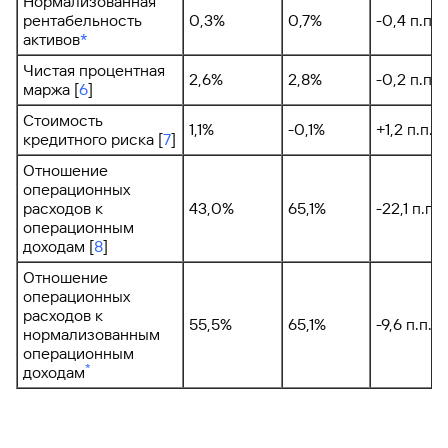
Нормализованная
рентабельность
0,3%
0,7%
-0,4 п.п.
активов
*
Чистая процентная
2,6%
2,8%
-0,2 п.п.
маржа [
6
]
Стоимость
1,1%
-0,1%
+1,2 п.п.
кредитного риска [
7
]
Отношение
операционных
расходов к
43,0%
65,1%
-22,1 п.п.
операционным
доходам [
8
]
Отношение
операционных
расходов к
55,5%
65,1%
-9,6 п.п.
нормализованным
операционным
*
доходам