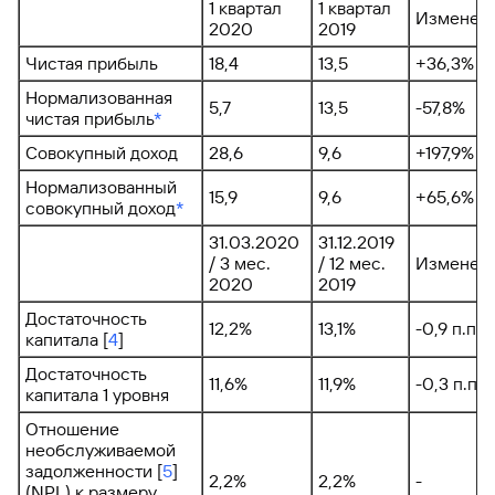
1 квартал
1 квартал
Изменен
2020
2019
Чистая прибыль
18,4
13,5
+36,3%
Нормализованная
5,7
13,5
-57,8%
чистая прибыль
*
Совокупный доход
28,6
9,6
+197,9%
Нормализованный
15,9
9,6
+65,6%
совокупный доход
*
31.03.2020
31.12.2019
/ 3 мес.
/ 12 мес.
Изменен
2020
2019
Достаточность
12,2%
13,1%
-0,9 п.п.
капитала [
4
]
Достаточность
11,6%
11,9%
-0,3 п.п.
капитала 1 уровня
Отношение
необслуживаемой
задолженности [
5
]
2,2%
2,2%
-
(NPL) к размеру