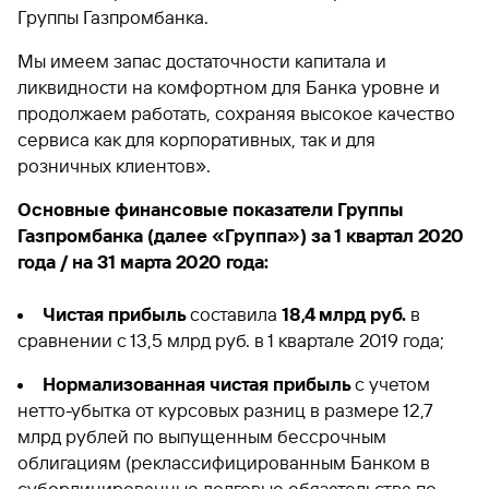
сайту
Кредит
Брокер-
Группы Газпромбанка.
Федеральный
обслуживания
клиент
закон №115-
юридических
Кредит
ФЗ
лиц
Мы имеем запас достаточности капитала и
Дистанционные
ликвидности на комфортном для Банка уровне и
сервисы
Как не
Документы
продолжаем работать, сохраняя высокое качество
попасться
для
сервиса как для корпоративных, так и для
мошенникам?
открытия
Стать
розничных клиентов».
счета
клиентом
Газпромбанка
Помощь по
Основные финансовые показатели Группы
онлайн
действующему
Газпромбанка (далее «Группа») за 1 квартал 2020
Быстрый
кредиту
поиск
года / на 31 марта 2020 года:
Открытый
по
API
Оформить
сайту
курсов
Чистая прибыль
составила
18,4 млрд руб.
в
страхование
валют и
карты
сравнении с 13,5 млрд руб. в 1 квартале 2019 года;
Кредит
металлов
онлайн
Нормализованная чистая прибыль
с учетом
Оператор
нетто-убытка от курсовых разниц в размере 12,7
Быстрый
электронных
млрд рублей по выпущенным бессрочным
поиск
денежных
облигациям (реклассифицированным Банком в
по
средств
сайту