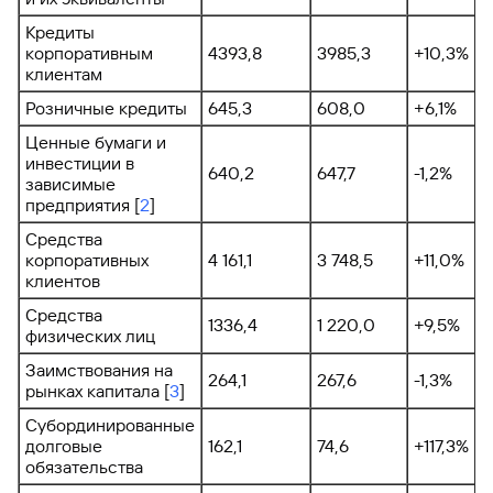
Кредиты
корпоративным
4393,8
3985,3
+10,3%
клиентам
Розничные кредиты
645,3
608,0
+6,1%
Ценные бумаги и
инвестиции в
640,2
647,7
-1,2%
зависимые
предприятия [
2
]
Средства
корпоративных
4 161,1
3 748,5
+11,0%
клиентов
Средства
1336,4
1 220,0
+9,5%
физических лиц
Заимствования на
264,1
267,6
-1,3%
рынках капитала [
3
]
Субординированные
долговые
162,1
74,6
+117,3%
обязательства