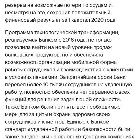
быть
специальные
сайту
сервисы
резервы на возможные потери по ссудам и,
по
Отчет о
инкассация
оплата
полезно
Отделения
Открыть
Отчет о
предложения
«Копии
сайту
кредитной
с Moniron
таможенных
несмотря на это, сохранил положительный
банка
брокерский
кредитной
Кредитный
Gazprom
Кредит
документов»
истории
платежей
Часто
счет
финансовый результат за 1 квартал 2020 года.
истории
рейтинг
Pay
и «Справки»
Кредит
Газпром
задаваемые
Онлайн-
Банкоматы
Бонус
вопросы
Станьте
касса 3 в 1 с
Программа технологической трансформации,
Брокерское
Кредитный
Отчет о
Интернет-
«Плюс»
Быстрый
партнером
эквайрингом
обслуживание
реализуемая Банком с 2018 года, не только
Быстрый
помощник
кредитной
банк
поиск
Калькулятор
Курсы
истории
поиск
позволила выйти на новый уровень продаж
по
Может
Информация
вкладов
валют
по
Инвестиционные
банковских продуктов, но и обеспечила
Мобильное
сайту
быть
для
Быстрый
сайту
Быстрый
продукты
Станьте
приложение
полезно
возможность организации мобильной формы
держателей
поиск
доверительного
поиск
Кредит
партнером
карт
по
работы сотрудников и взаимодействия с клиентами
Быстрый
Кредит
управления
по
115-ФЗ
сайту
GPB-
поиск
в условиях пандемии. За кратчайшие сроки Банк
сайту
Партнерам
для
i-
по
Дополнительная
перевел более 10 тысяч сотрудников на удаленную
малого
Кредит
Налоговый
Trade
сайту
карта-стикер
Кредит
Информация
бизнеса
работу, полностью обеспечив непрерывность всех
вычет
для
Кредит
функций для решения задач любой сложности.
партнеров
GorodPay
Банки-
115-ФЗ
Также Банком были приняты все необходимые
партнеры
Быстрый
для
меры для защиты и охраны здоровья своих
Открыть
поиск
среднего
Быстрый
сотрудников и клиентов. Единые с Банком
брокерский
Gazprom
бизнеса
по
поиск
счет
стандарты удаленной работы и безопасности были
Pay
сайту
по
также внедрены и на основных дочерних компаниях
Офисы