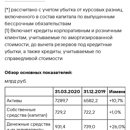
[*] рассчитано с учетом убытка от курсовых разниц,
включенного в состав капитала по выпущенным
бессрочным обязательствам
[1] Включает кредиты корпоративным и розничным
клиентам, учитываемые по амортизированной
стоимости, до вычета резервов под кредитные
убытки, а также кредиты, учитываемые по
справедливой стоимости
Обзор основных показателей:
млрд руб.
31.03.2020
31.12.2019
Изменен
Активы
7289,7
6582,2
+10,7%
Собственные
729,2
722,2
+1,0%
средства (капитал)
Денежные средства
931,4
739,0
+26,0%
и их эквиваленты