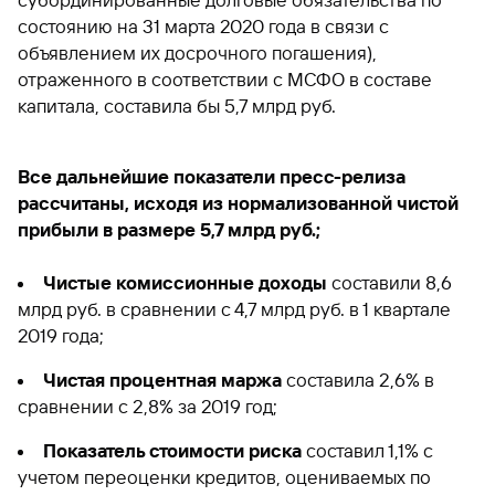
субординированные долговые обязательства по
состоянию на 31 марта 2020 года в связи с
Кредит
Быстрый
объявлением их досрочного погашения),
поиск
отраженного в соответствии с МСФО в составе
по
капитала, составила бы 5,7 млрд руб.
сайту
Кредит
Все дальнейшие показатели пресс-релиза
рассчитаны, исходя из нормализованной чистой
прибыли в размере 5,7 млрд руб.;
Чистые комиссионные доходы
составили 8,6
млрд руб. в сравнении с 4,7 млрд руб. в 1 квартале
2019 года;
Чистая процентная маржа
составила 2,6% в
сравнении с 2,8% за 2019 год;
Показатель стоимости риска
составил 1,1% с
учетом переоценки кредитов, оцениваемых по