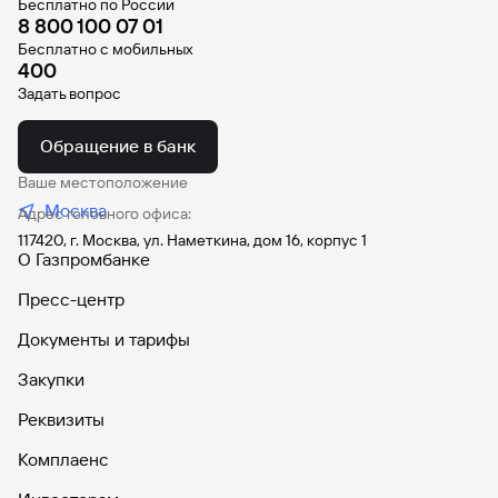
Бесплатно по России
8 800 100 07 01
Вклады
Быстрый
Бесплатно с мобильных
400
поиск
по
Задать вопрос
сайту
Обращение в банк
Вклады
Ваше местоположение
Москва
Адрес головного офиса:
117420, г. Москва, ул. Наметкина, дом 16, корпус 1
О Газпромбанке
Пресс-центр
Документы и тарифы
Закупки
Реквизиты
Комплаенс