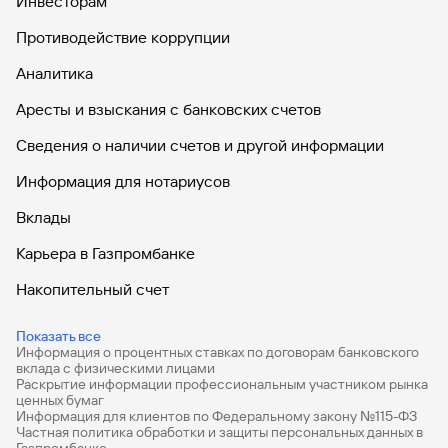
Инвесторам
Противодействие коррупции
Аналитика
Аресты и взыскания с банковских счетов
Сведения о наличии счетов и другой информации
Информация для нотариусов
Вклады
Карьера в Газпромбанке
Накопительный счет
Дебетовые карты
Показать все
Информация о процентных ставках по договорам банковского
Дебетовые карты с бесплатным обслуживанием
вклада с физическими лицами
Раскрытие информации профессиональным участником рынка
Все накопительные счета
ценных бумаг
Информация для клиентов по Федеральному закону №115-ФЗ
Банковские вклады на 3 месяца
Частная политика обработки и защиты персональных данных в