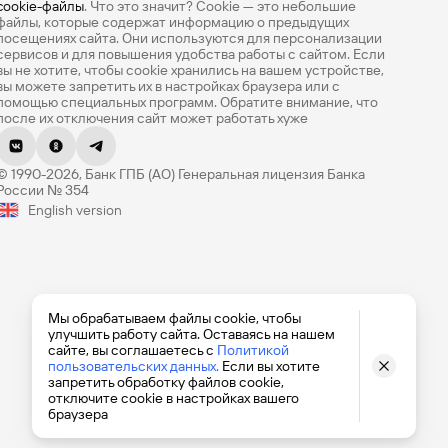
cookie-файлы
. Что это значит? Сookie — это небольшие
файлы, которые содержат информацию о предыдущих
посещениях сайта. Они используются для персонализации
сервисов и для повышения удобства работы с сайтом. Если
вы не хотите, чтобы сookie хранились на вашем устройстве,
вы можете запретить их в настройках браузера или с
помощью специальных программ. Обратите внимание, что
после их отключения сайт может работать хуже
Оцените эту страницу
© 1990-2026, Банк ГПБ (АО) Генеральная лицензия Банка
Насколько легко вам было найти нужную
России № 354
информацию? Оцените по 5-балльной шкале.
English version
Мы обрабатываем файлы cookie, чтобы
улучшить работу сайта. Оставаясь на нашем
сайте, вы соглашаетесь с
Политикой
пользовательских данных.
Если вы хотите
запретить обработку файлов cookie,
отключите cookie в настройках вашего
браузера