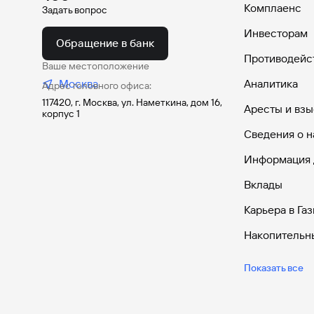
Комплаенс
Задать вопрос
Инвесторам
Обращение в банк
Противодейс
Ваше местоположение
Москва
Аналитика
Адрес головного офиса:
117420, г. Москва, ул. Наметкина, дом 16,
Аресты и взы
корпус 1
Сведения о н
Информация 
Вклады
Карьера в Га
Накопительн
Дебетовые к
Показать все
Дебетовые к
Все накопите