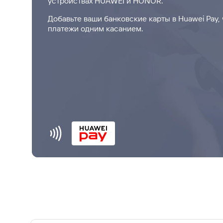
устройствах HUAWEI и HONOR.
#МЕГАИГРОК
Добавьте ваши банковские карты в Huawei Pay,
Инфраструктура и ГЧП
платежи одним касанием.
Газпромбанк.Тех
Карьера в ИТ большого банка
Gazprom Pay
Платежи в одно касание
GorodPay
Приложение для пассажиров