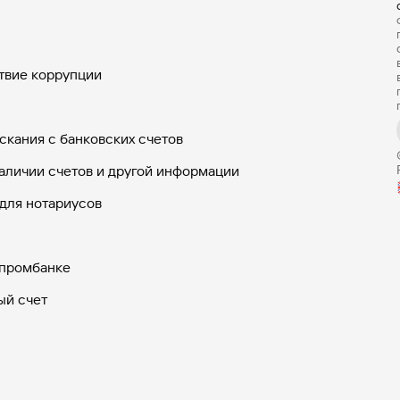
твие коррупции
скания с банковских счетов
аличии счетов и другой информации
для нотариусов
зпромбанке
ый счет
арты
арты с бесплатным обслуживанием
льные счета