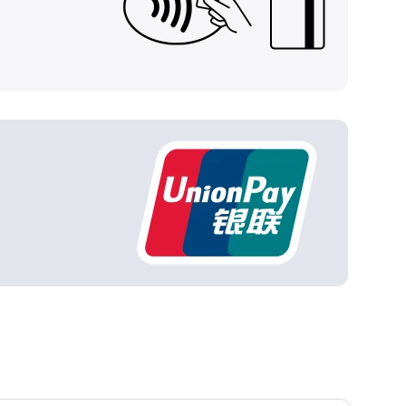
Ваш
персональный
брокер
Газпромбанк
Мобайл
Мобильный
оператор