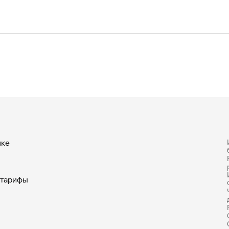
системах мобильных платежей
нке
 тарифы