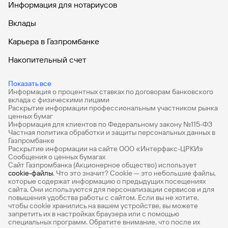
Информация для нотариусов
Вклады
Карьера в Газпромбанке
Накопительный счет
Дебетовые карты
Показать все
Информация о процентных ставках по договорам банковского
Дебетовые карты с бесплатным обслуживанием
вклада с физическими лицами
Раскрытие информации профессиональным участником рынка
Все накопительные счета
ценных бумаг
Информация для клиентов по Федеральному закону №115-ФЗ
Банковские вклады на 3 месяца
Частная политика обработки и защиты персональных данных в
Газпромбанке
Раскрытие информации на сайте ООО «Интерфакс-ЦРКИ»
Вклады с высоким процентом
Сообщения о ценных бумагах
Сайт Газпромбанка (Акционерное общество) использует
Калькулятор вкладов
cookie-файлы
. Что это значит? Сookie — это небольшие файлы,
которые содержат информацию о предыдущих посещениях
Виртуальные карты
сайта. Они используются для персонализации сервисов и для
повышения удобства работы с сайтом. Если вы не хотите,
Премиум
чтобы сookie хранились на вашем устройстве, вы можете
запретить их в настройках браузера или с помощью
специальных программ. Обратите внимание, что после их
Private