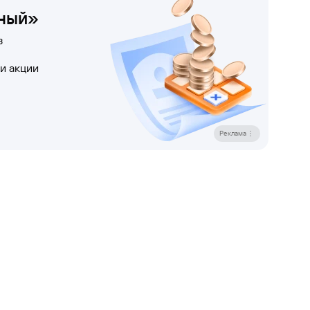
ный»
в
и акции
Реклама