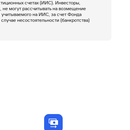
тиционных счетах (ИИС). Инвесторы,
Ваш
 не могут рассчитывать на возмещение
персональный
 учитываемого на ИИС, за счет Фонда
брокер
 случае несостоятельности (банкротства)
Газпромбанк
Мобайл
Мобильный
оператор