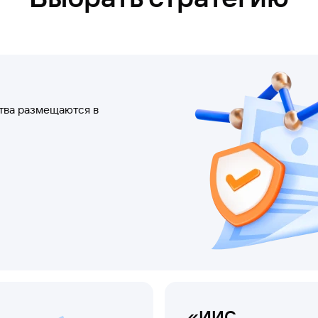
тва размещаются в
«ИИС