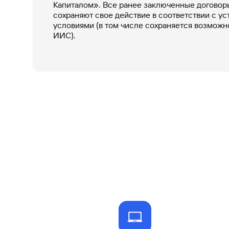
Капиталом». Все ранее заключенные договор
#МЕГАИГРОК
сохраняют свое действие в соответствии с у
Инфраструктура и ГЧП
условиями (в том числе сохраняется возможн
ИИС).
Газпромбанк.Тех
Карьера в ИТ большого банка
Gazprom Pay
Платежи в одно касание
GorodPay
Приложение для пассажиров