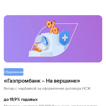
Кредит
Быстрый
поиск
по
сайту
Кредит
Сбережения
«Газпромбанк – На вершине»
Вклад с надбавкой за оформление договора НСЖ
до 18,9% годовых