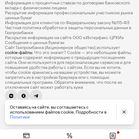
Информация о процентных ставках по договорам банковского
денежных средств - налоговый вычет на взнос (тип
Дебетовые карты с бесплатным обслуживанием
вклада с физическими лицами
«А», для счетов открытых до 31.12.2023г.) и
Раскрытие информации профессиональным участником рынка
инвестиционный налоговый вычет в сумме
Все накопительные счета
ценных бумаг
положительного финансового результата, полученного
Информация для клиентов по Федеральному закону №115-ФЗ
Банковские вклады на 3 месяца
Частная политика обработки и защиты персональных данных в
по операциям, учитываемым на ИИС - налоговый вычет
Газпромбанке
на доход (тип «Б», для счетов открытых до 31.12.2023г.),
Раскрытие информации на сайте ООО «Интерфакс-ЦРКИ»
Вклады с высоким процентом
или комбинированный тип вычета на взнос и доход(тип
Сообщения о ценных бумагах
3, для счетов открытых с 01.01.2024г.). Налоговый вычет
Сайт Газпромбанка (Акционерное общество) использует
Калькулятор вкладов
cookie-файлы
. Что это значит? Сookie — это небольшие файлы,
на взнос (тип «А», тип 3) и налоговый вычет на доход
которые содержат информацию о предыдущих посещениях
(тип «Б», тип 3) предоставляется Федеральной
Виртуальные карты
сайта. Они используются для персонализации сервисов и для
налоговой службой России физическим лицам -
повышения удобства работы с сайтом. Если вы не хотите,
резидентам РФ в соответствии со статьей 219.1
Премиум
чтобы сookie хранились на вашем устройстве, вы можете
запретить их в настройках браузера или с помощью
Налогового Кодекса РФ. Налоговый вычет на взнос (тип
специальных программ. Обратите внимание, что после их
Private
«А», тип 3) предоставляется при наличии официально
отключения сайт может работать хуже
подтверждённого дохода с которого уплачивается
РКО
НДФЛ по основной налоговой базе в соответствии со
статьей 210 Налогового Кодекса РФ. Сумма налогового
© 1990-2026, Банк ГПБ (АО) Генеральная лицензия Банка
ВЭД
Оставаясь на сайте, вы соглашаетесь с
вычета может меняться в зависимости от срока
России № 354
использованием файлов cookie. Подробности в
пользования продуктом и сумм ежегодных взносов.
English version
Политике
Депозиты для бизнеса
При выборе налогового вычета на взнос (тип «А», тип 3)
Федеральная налоговая служба России возвращает
Эквайринг
физическому лицу – налоговому резиденту РФ,