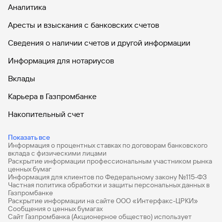
Аналитика
Аресты и взыскания с банковских счетов
Сведения о наличии счетов и другой информации
Информация для нотариусов
Вклады
Карьера в Газпромбанке
Накопительный счет
Дебетовые карты
Показать все
Информация о процентных ставках по договорам банковского
Дебетовые карты с бесплатным обслуживанием
вклада с физическими лицами
Раскрытие информации профессиональным участником рынка
Все накопительные счета
ценных бумаг
Информация для клиентов по Федеральному закону №115-ФЗ
Банковские вклады на 3 месяца
Частная политика обработки и защиты персональных данных в
Газпромбанке
Раскрытие информации на сайте ООО «Интерфакс-ЦРКИ»
Вклады с высоким процентом
Сообщения о ценных бумагах
Сайт Газпромбанка (Акционерное общество) использует
Калькулятор вкладов