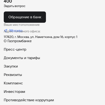
400
бумаг, и при получении указанных материалов в
Задать вопрос
порядке, установленном законодательством РФ.
Депоненты также могут запросить информацию,
Обращение в банк
направив запрос на электронную
Ваше местоположение
почту
corp@gazprombank.ru
Москва
Адрес головного офиса:
В дополнение к вышеуказанному Депозитарий имеет
117420, г. Москва, ул. Наметкина, дом 16, корпус 1
право направить депонентам запрос на
О Газпромбанке
предоставление информации одним из способов
электронного взаимодействия, предусмотренных
Пресс-центр
Условиями.
Документы и тарифы
Закупки
Реквизиты
Комплаенс
Инвесторам
Противодействие коррупции