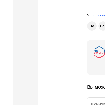
Я
налогов
Да
Не
Вы може
Фамилия