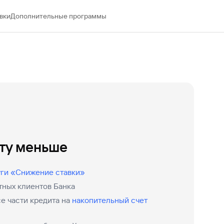
Ваш
вки
Дополнительные программы
персональный
брокер
Газпромбанк
Мобайл
Мобильный
оператор
иту меньше
уги «Снижение ставки»
тных клиентов Банка
е части кредита на
накопительный счет