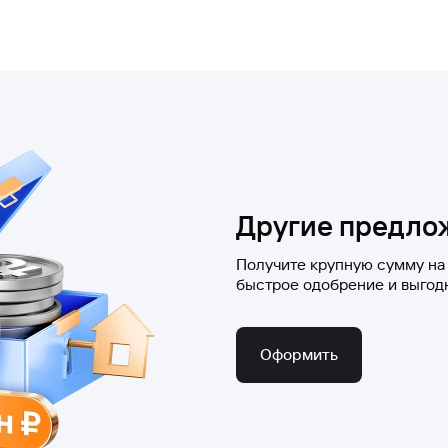
кредита, получая доход по накопительному счету;
овышенными ставками в будущем;
ланов.
Другие предло
Получите крупную сумму на
быстрое одобрение и выгод
Оформить