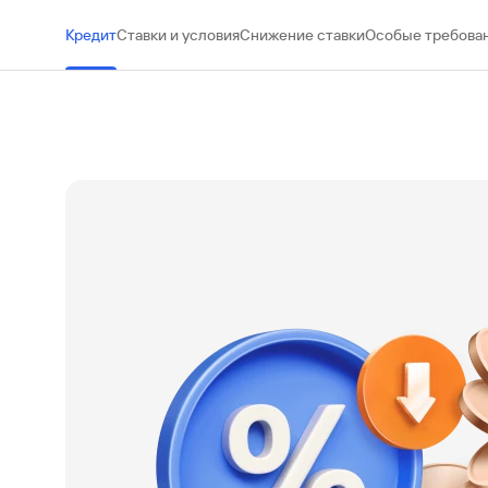
#МЕГАИГРОК
Кредит
Ставки и условия
Снижение ставки
Особые требова
Инфраструктура и ГЧП
Газпромбанк.Тех
Карьера в ИТ большого банка
Gazprom Pay
Платежи в одно касание
GorodPay
Приложение для пассажиров