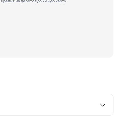
 кредит на дебетовую Умную карту
ьшую уверенность в дальнейших планах. Для
овать позже.