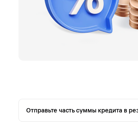
Отправьте часть суммы кредита в ре
При получении кредита на ваши текущие и будущ
этого откройте накопительный счет и переведит