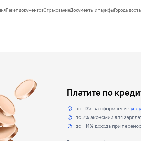
ния
Пакет документов
Страхование
Документы и тарифы
Города доста
Платите по кред
до -13% за оформление
усл
до 2% экономии для зарпла
до +14% дохода при перенос