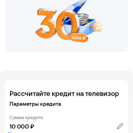
Вклады
Быстрый
поиск
по
сайту
Вклады
Рассчитайте кредит на телевизор
Параметры кредита
Сумма кредита