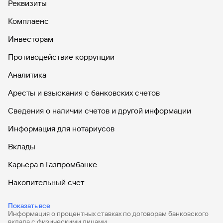
Реквизиты
Комплаенс
Инвесторам
Противодействие коррупции
Аналитика
Аресты и взыскания с банковских счетов
Сведения о наличии счетов и другой информации
Информация для нотариусов
Вклады
Карьера в Газпромбанке
Накопительный счет
Дебетовые карты
Показать все
Информация о процентных ставках по договорам банковского
Дебетовые карты с бесплатным обслуживанием
вклада с физическими лицами