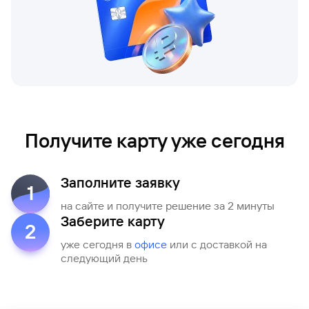
сайту
Вклады
Брокер-
Федеральный
обслуживания
клиент
закон №115-
юридических
Вклады
ФЗ
лиц
Дистанционные
сервисы
Как не
Документы
попасться
для
мошенникам?
открытия
Стать
счета
клиентом
Газпромбанка
Помощь по
Получите карту уже сегодня
онлайн
действующему
Быстрый
кредиту
поиск
Открытый
по
Заполните заявку
API
Оформить
1
сайту
курсов
страхование
на сайте и получите решение за 2 минуты
валют и
карты
Вклады
Заберите карту
металлов
онлайн
2
уже сегодня в
офисе
или с доставкой на
Оператор
следующий день
Быстрый
электронных
поиск
денежных
по
средств
сайту