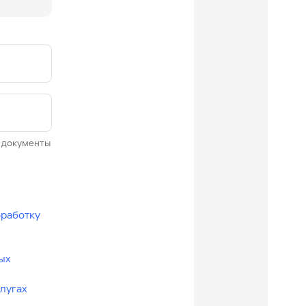
ь документы
работку
ых
лугах