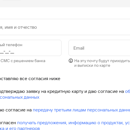
, имя и отчество
ый телефон
Email
СМС с решением банка
На эту почту будут приходит
и выписки по карте
оставляю все согласия ниже
одтверждаю заявку на кредитную карту и даю согласие на
об
сональных данных
аю согласие на
передачу третьим лицам персональных данн
огласен
получать предложения, информацию о продуктах, ус
ка и его партнеров