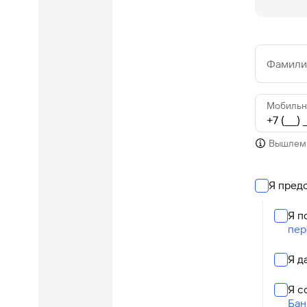
Фамилия
Мобильн
Вышлем 
Я пред
Я п
пер
Я д
Я с
Бан