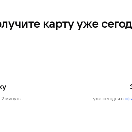
лучите карту уже сего
ку
а 2 минуты
уже сегодня в
оф