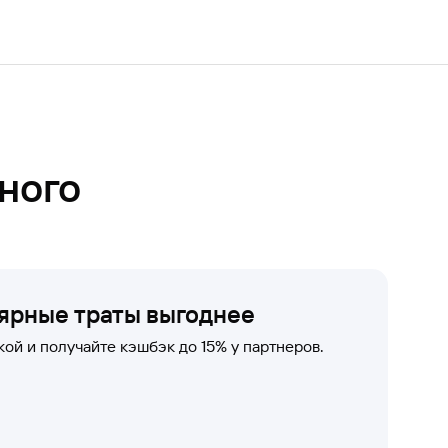
Ваш
персональный
брокер
Газпромбанк
Мобайл
Мобильный
оператор
ного
ярные траты выгоднее
ой и получайте кэшбэк до 15% у партнеров.