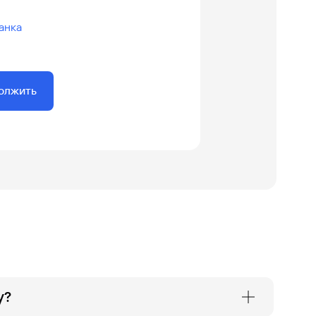
анка
олжить
у?