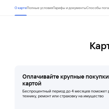
#МЕГАИГРОК
О карте
Полные условия
Тарифы и документы
Способы пог
Инфраструктура и ГЧП
Газпромбанк.Тех
Карьера в ИТ большого банка
Кар
Gazprom Pay
Платежи в одно касание
GorodPay
Приложение для пассажиров
Оплачивайте крупные покупки
картой
Беспроцентный период до 4 месяцев поможет р
технику, ремонт или страховку на имущество