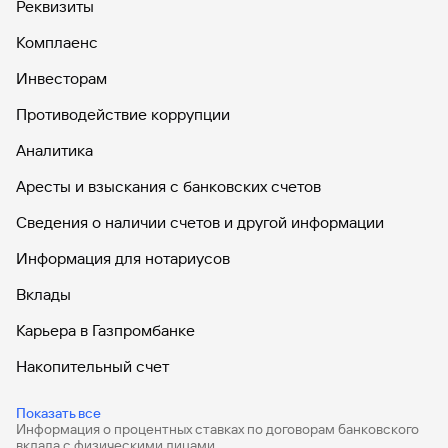
Реквизиты
Комплаенс
Инвесторам
Противодействие коррупции
Аналитика
Аресты и взыскания с банковских счетов
Сведения о наличии счетов и другой информации
Информация для нотариусов
Вклады
Карьера в Газпромбанке
Накопительный счет
Дебетовые карты
Показать все
Информация о процентных ставках по договорам банковского
Дебетовые карты с бесплатным обслуживанием
вклада с физическими лицами