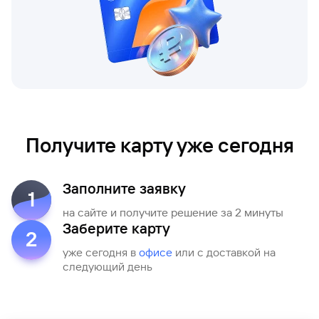
сайту
Вклады
Брокер-
Федеральный
обслуживания
клиент
закон №115-
юридических
Вклады
ФЗ
лиц
Дистанционные
сервисы
Как не
Документы
попасться
для
мошенникам?
открытия
Стать
счета
клиентом
Газпромбанка
Помощь по
Получите карту уже сегодня
онлайн
действующему
Быстрый
кредиту
поиск
Открытый
по
Заполните заявку
API
Оформить
1
сайту
курсов
страхование
на сайте и получите решение за 2 минуты
валют и
карты
Вклады
Заберите карту
металлов
онлайн
2
уже сегодня в
офисе
или с доставкой на
Оператор
следующий день
Быстрый
электронных
поиск
денежных
по
средств
сайту