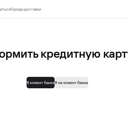
иться
Города доставки
ормить кредитную карт
Я клиент банка
Я не клиент банка