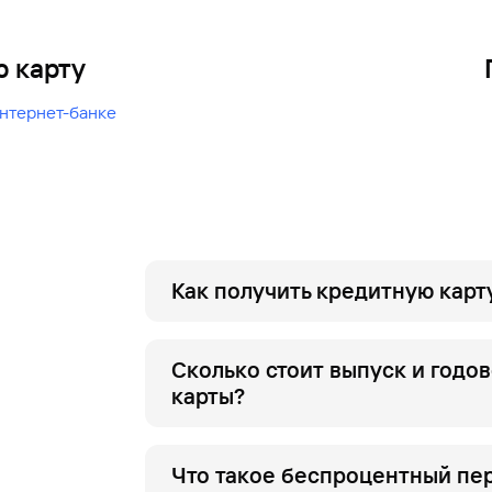
 карту
нтернет-банке
Как получить кредитную карт
Подайте заявку в приложении или инт
решении вы сможете получить цифрову
Сколько стоит выпуск и годо
банка или с бесплатной курьерской до
карты?
Оформить кредитную карту можно с 20
индивидуально и может быть увеличен
Карта выпускается бесплатно. Обслуж
Что такое беспроцентный пе