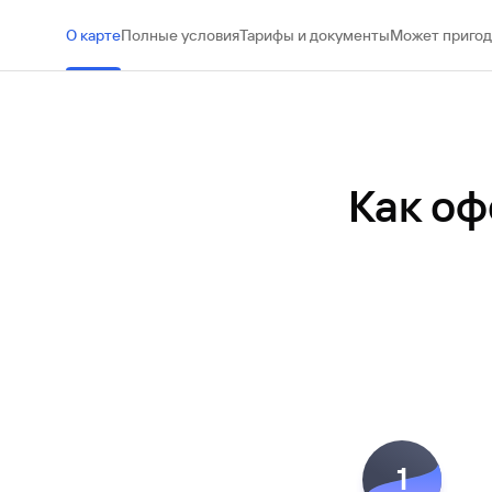
#МЕГАИГРОК
О карте
Полные условия
Тарифы и документы
Может пригод
Инфраструктура и ГЧП
Газпромбанк.Тех
Карьера в ИТ большого банка
Как оф
Gazprom Pay
Платежи в одно касание
GorodPay
Приложение для пассажиров
1