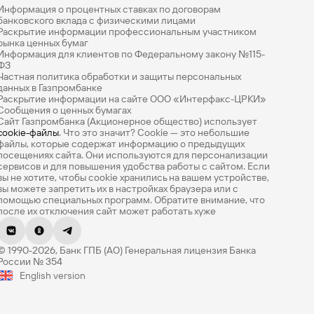
Информация о процентных ставках по договорам
банковского вклада с физическими лицами
Раскрытие информации профессиональным участником
рынка ценных бумаг
Информация для клиентов по Федеральному закону №115-
ФЗ
Частная политика обработки и защиты персональных
данных в Газпромбанке
Раскрытие информации на сайте ООО «Интерфакс-ЦРКИ»
Сообщения о ценных бумагах
Сайт Газпромбанка (Акционерное общество) использует
cookie-файлы
. Что это значит? Сookie — это небольшие
файлы, которые содержат информацию о предыдущих
посещениях сайта. Они используются для персонализации
сервисов и для повышения удобства работы с сайтом. Если
вы не хотите, чтобы сookie хранились на вашем устройстве,
вы можете запретить их в настройках браузера или с
помощью специальных программ. Обратите внимание, что
после их отключения сайт может работать хуже
Оцените эту страницу
© 1990-2026, Банк ГПБ (АО) Генеральная лицензия Банка
Насколько легко вам было найти нужную
России № 354
информацию? Оцените по 5-балльной шкале.
English version