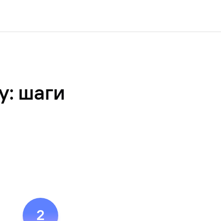
Ваш
персональный
брокер
Газпромбанк
Мобайл
Мобильный
оператор
у: шаги
2