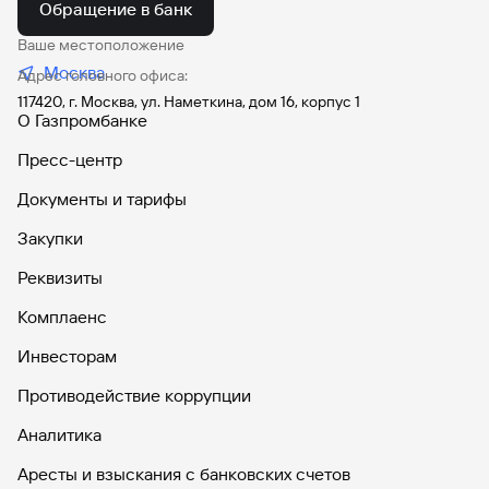
сайту
Кредит
Обращение в банк
Брокер-
Федеральный
обслуживания
клиент
закон №115-
юридических
Кредит
Ваше местоположение
ФЗ
лиц
Москва
Адрес головного офиса:
Дистанционные
117420, г. Москва, ул. Наметкина, дом 16, корпус 1
сервисы
Как не
Документы
О Газпромбанке
попасться
для
мошенникам?
открытия
Стать
Пресс-центр
счета
клиентом
Газпромбанка
Документы и тарифы
Помощь по
онлайн
действующему
Быстрый
Закупки
кредиту
поиск
Открытый
Реквизиты
по
API
Оформить
сайту
курсов
страхование
Комплаенс
валют и
карты
Кредит
металлов
Инвесторам
онлайн
Противодействие коррупции
Оператор
Быстрый
электронных
Аналитика
поиск
денежных
по
средств
Аресты и взыскания с банковских счетов
сайту