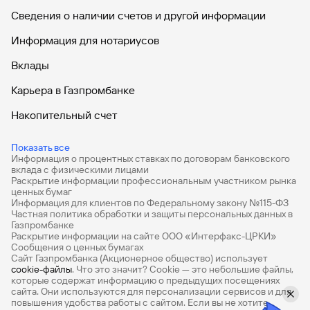
Сведения о наличии счетов и другой информации
Кредит
Быстрый
Информация для нотариусов
поиск
по
Вклады
сайту
Карьера в Газпромбанке
Кредит
Накопительный счет
Дебетовые карты
Показать все
Информация о процентных ставках по договорам банковского
Дебетовые карты с бесплатным обслуживанием
вклада с физическими лицами
Раскрытие информации профессиональным участником рынка
Все накопительные счета
ценных бумаг
Информация для клиентов по Федеральному закону №115-ФЗ
Банковские вклады на 3 месяца
Частная политика обработки и защиты персональных данных в
Газпромбанке
Раскрытие информации на сайте ООО «Интерфакс-ЦРКИ»
Вклады с высоким процентом
Сообщения о ценных бумагах
Сайт Газпромбанка (Акционерное общество) использует
Калькулятор вкладов
cookie-файлы
. Что это значит? Сookie — это небольшие файлы,
которые содержат информацию о предыдущих посещениях
Виртуальные карты
сайта. Они используются для персонализации сервисов и для
повышения удобства работы с сайтом. Если вы не хотите,