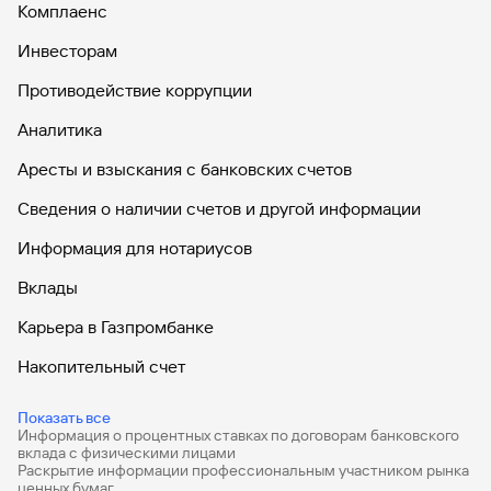
Комплаенс
Инвесторам
Противодействие коррупции
Аналитика
Аресты и взыскания с банковских счетов
Сведения о наличии счетов и другой информации
Информация для нотариусов
Вклады
Карьера в Газпромбанке
Накопительный счет
Дебетовые карты
Показать все
Информация о процентных ставках по договорам банковского
Дебетовые карты с бесплатным обслуживанием
вклада с физическими лицами
Раскрытие информации профессиональным участником рынка
Все накопительные счета
ценных бумаг