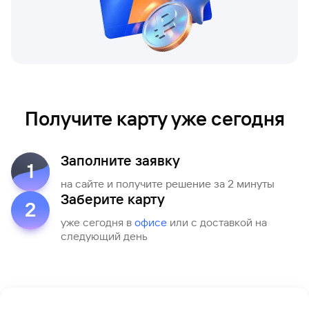
сайту
Вклады
Брокер-
Федеральный
обслуживания
клиент
закон №115-
юридических
Вклады
ФЗ
лиц
Дистанционные
сервисы
Как не
Документы
попасться
для
мошенникам?
открытия
Стать
счета
клиентом
Получите карту уже сегодня
Газпромбанка
Помощь по
онлайн
действующему
Быстрый
кредиту
Заполните заявку
поиск
1
Открытый
по
на сайте и получите решение за 2 минуты
API
Оформить
сайту
курсов
Заберите карту
страхование
2
валют и
карты
Вклады
уже сегодня в
офисе
или с доставкой на
металлов
онлайн
следующий день
Оператор
Быстрый
электронных
поиск
денежных
по
средств
сайту