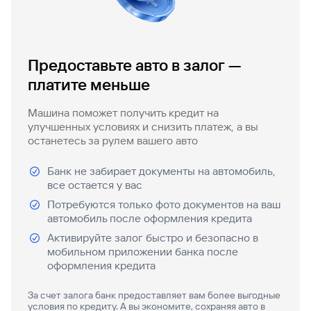
быть
специальные
сайту
сервисы
по
Отчет о
инкассация
оплата
полезно
Отделения
Открыть
Отчет о
предложения
«Копии
сайту
кредитной
с Moniron
таможенных
банка
брокерский
кредитной
Кредитный
Gazprom
Вклады
документов»
истории
платежей
Часто
счет
истории
рейтинг
Pay
и «Справки»
Вклады
Газпром
задаваемые
Онлайн-
Банкоматы
Предоставьте авто в залог —
Бонус
вопросы
Станьте
касса 3 в 1 с
Брокерское
Кредитный
Отчет о
Интернет-
«Плюс»
Быстрый
платите меньше
партнером
эквайрингом
обслуживание
Быстрый
помощник
кредитной
банк
поиск
Калькулятор
Курсы
истории
поиск
по
Может
Информация
вкладов
валют
Машина поможет получить кредит на
по
Инвестиционные
Мобильное
сайту
быть
для
улучшенных условиях и снизить платеж, а вы
Быстрый
сайту
Быстрый
продукты
Станьте
приложение
полезно
держателей
останетесь за рулем вашего авто
поиск
доверительного
поиск
Вклады
партнером
карт
по
Быстрый
Вклады
управления
по
115-ФЗ
сайту
GPB-
поиск
Банк не забирает документы на автомобиль,
сайту
Партнерам
для
i-
по
Дополнительная
все остается у вас
малого
Вклады
Налоговый
Trade
сайту
карта-стикер
Вклады
Информация
бизнеса
Потребуются только фото документов на ваш
вычет
для
автомобиль после оформления кредита
Вклады
партнеров
GorodPay
Банки-
115-ФЗ
Активируйте залог быстро и безопасно в
партнеры
Быстрый
для
мобильном приложении банка после
Открыть
поиск
среднего
оформления кредита
Быстрый
брокерский
Gazprom
бизнеса
по
поиск
счет
Pay
сайту
За счет залога банк предоставляет вам более выгодные
по
условия по кредиту. А вы экономите, сохраняя авто в
Офисы