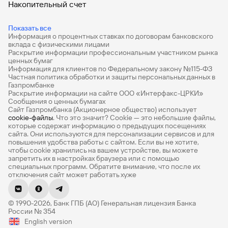
Накопительный счет
Дебетовые карты
Показать все
Информация о процентных ставках по договорам банковского
Дебетовые карты с бесплатным обслуживанием
вклада с физическими лицами
Раскрытие информации профессиональным участником рынка
Все накопительные счета
ценных бумаг
Информация для клиентов по Федеральному закону №115-ФЗ
Банковские вклады на 3 месяца
Частная политика обработки и защиты персональных данных в
Газпромбанке
Раскрытие информации на сайте ООО «Интерфакс-ЦРКИ»
Вклады с высоким процентом
Сообщения о ценных бумагах
Сайт Газпромбанка (Акционерное общество) использует
Калькулятор вкладов
cookie-файлы
. Что это значит? Сookie — это небольшие файлы,
которые содержат информацию о предыдущих посещениях
Виртуальные карты
сайта. Они используются для персонализации сервисов и для
повышения удобства работы с сайтом. Если вы не хотите,
Премиум
чтобы сookie хранились на вашем устройстве, вы можете
запретить их в настройках браузера или с помощью
специальных программ. Обратите внимание, что после их
Private
отключения сайт может работать хуже
РКО
© 1990-2026, Банк ГПБ (АО) Генеральная лицензия Банка
ВЭД
России № 354
English version
Депозиты для бизнеса