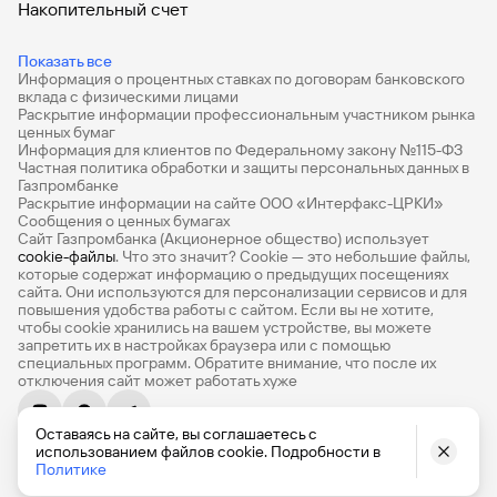
Накопительный счет
Дебетовые карты
Показать все
Информация о процентных ставках по договорам банковского
Дебетовые карты с бесплатным обслуживанием
вклада с физическими лицами
Раскрытие информации профессиональным участником рынка
Все накопительные счета
ценных бумаг
Информация для клиентов по Федеральному закону №115-ФЗ
Банковские вклады на 3 месяца
Частная политика обработки и защиты персональных данных в
Газпромбанке
Раскрытие информации на сайте ООО «Интерфакс-ЦРКИ»
Вклады с высоким процентом
Сообщения о ценных бумагах
Сайт Газпромбанка (Акционерное общество) использует
Калькулятор вкладов
cookie-файлы
. Что это значит? Сookie — это небольшие файлы,
которые содержат информацию о предыдущих посещениях
Виртуальные карты
сайта. Они используются для персонализации сервисов и для
повышения удобства работы с сайтом. Если вы не хотите,
Премиум
чтобы сookie хранились на вашем устройстве, вы можете
запретить их в настройках браузера или с помощью
специальных программ. Обратите внимание, что после их
Private
отключения сайт может работать хуже
РКО
Оставаясь на сайте, вы соглашаетесь с
© 1990-2026, Банк ГПБ (АО) Генеральная лицензия Банка
ВЭД
использованием файлов cookie. Подробности в
России № 354
Политике
English version
Депозиты для бизнеса