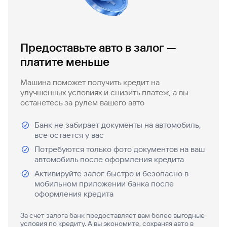
быть
специальные
сайту
сервисы
по
Отчет о
инкассация
оплата
полезно
Отделения
Открыть
Отчет о
предложения
«Копии
сайту
кредитной
с Moniron
таможенных
банка
брокерский
кредитной
Кредитный
Gazprom
Кредит
документов»
истории
платежей
Часто
счет
истории
рейтинг
Pay
и «Справки»
Кредит
Газпром
задаваемые
Онлайн-
Банкоматы
Предоставьте авто в залог —
Бонус
вопросы
Станьте
касса 3 в 1 с
Брокерское
Кредитный
Отчет о
Интернет-
«Плюс»
Быстрый
платите меньше
партнером
эквайрингом
обслуживание
Быстрый
помощник
кредитной
банк
поиск
Калькулятор
Курсы
истории
поиск
по
Может
Информация
вкладов
валют
Машина поможет получить кредит на
по
Инвестиционные
Мобильное
сайту
быть
для
улучшенных условиях и снизить платеж, а вы
Быстрый
сайту
Быстрый
продукты
Станьте
приложение
полезно
держателей
останетесь за рулем вашего авто
поиск
доверительного
поиск
Кредит
партнером
карт
по
Быстрый
Кредит
управления
по
115-ФЗ
сайту
GPB-
поиск
Банк не забирает документы на автомобиль,
сайту
Партнерам
для
i-
по
Дополнительная
все остается у вас
малого
Кредит
Налоговый
Trade
сайту
карта-стикер
Кредит
Информация
бизнеса
Потребуются только фото документов на ваш
вычет
для
автомобиль после оформления кредита
Кредит
партнеров
GorodPay
Банки-
115-ФЗ
Активируйте залог быстро и безопасно в
партнеры
Быстрый
для
мобильном приложении банка после
Открыть
поиск
среднего
оформления кредита
Быстрый
брокерский
Gazprom
бизнеса
по
поиск
счет
Pay
сайту
За счет залога банк предоставляет вам более выгодные
по
условия по кредиту. А вы экономите, сохраняя авто в
Офисы