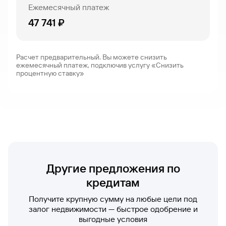
Ежемесячный платеж
Вклады
47 741 ₽
Быстрый
поиск
по
сайту
Расчет предварительный. Вы можете снизить
ежемесячный платеж, подключив услугу «Снизить
Вклады
процентную ставку»
Другие предложения по
кредитам
Получите крупную сумму на любые цели под
залог недвижимости — быстрое одобрение и
выгодные условия