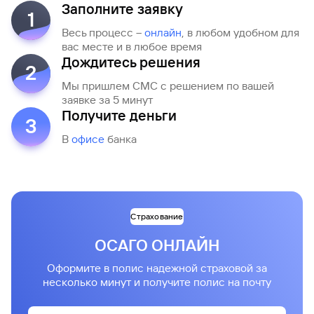
Заполните заявку
1
Весь процесс –
онлайн
, в любом удобном для
вас месте и в любое время
Дождитесь решения
2
Мы пришлем СМС с решением по вашей
заявке за 5 минут
Получите деньги
3
В
офисе
банка
Страхование
ОСАГО ОНЛАЙН
Оформите в полис надежной страховой за
несколько минут и получите полис на почту