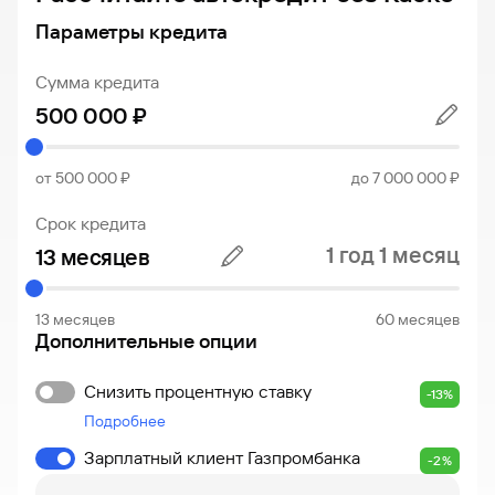
сайту
Вклады
Брокер-
Федеральный
обслуживания
Параметры кредита
клиент
закон №115-
юридических
Вклады
ФЗ
лиц
Сумма кредита
Дистанционные
сервисы
Как не
Документы
попасться
для
мошенникам?
открытия
Стать
счета
от 500 000 ₽
до 7 000 000 ₽
клиентом
Газпромбанка
Помощь по
онлайн
Срок кредита
действующему
Быстрый
кредиту
1 год 1 месяц
поиск
Открытый
по
API
Оформить
сайту
курсов
страхование
13 месяцев
60 месяцев
валют и
Дополнительные опции
карты
Вклады
металлов
онлайн
Снизить процентную ставку
-13%
Оператор
Подробнее
Быстрый
электронных
поиск
денежных
Зарплатный клиент Газпромбанка
-2%
по
средств
сайту