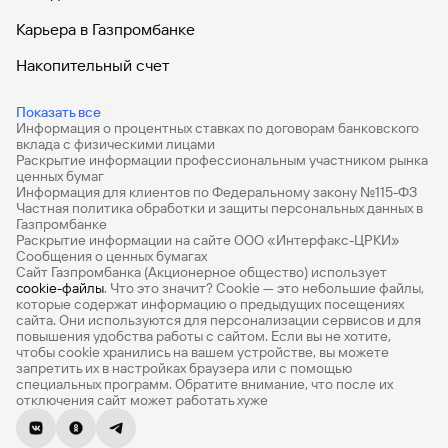
Карьера в Газпромбанке
Накопительный счет
Дебетовые карты
Показать все
Информация о процентных ставках по договорам банковского
Дебетовые карты с бесплатным обслуживанием
вклада с физическими лицами
Раскрытие информации профессиональным участником рынка
Все накопительные счета
ценных бумаг
Информация для клиентов по Федеральному закону №115-ФЗ
Банковские вклады на 3 месяца
Частная политика обработки и защиты персональных данных в
Газпромбанке
Раскрытие информации на сайте ООО «Интерфакс-ЦРКИ»
Вклады с высоким процентом
Сообщения о ценных бумагах
Сайт Газпромбанка (Акционерное общество) использует
Калькулятор вкладов
cookie-файлы
. Что это значит? Сookie — это небольшие файлы,
которые содержат информацию о предыдущих посещениях
Виртуальные карты
сайта. Они используются для персонализации сервисов и для
повышения удобства работы с сайтом. Если вы не хотите,
Премиум
чтобы сookie хранились на вашем устройстве, вы можете
запретить их в настройках браузера или с помощью
специальных программ. Обратите внимание, что после их
Private
отключения сайт может работать хуже
РКО