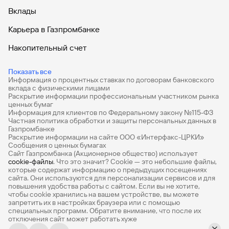
Вклады
Карьера в Газпромбанке
Накопительный счет
Дебетовые карты
Показать все
Информация о процентных ставках по договорам банковского
Дебетовые карты с бесплатным обслуживанием
вклада с физическими лицами
Раскрытие информации профессиональным участником рынка
Все накопительные счета
ценных бумаг
Информация для клиентов по Федеральному закону №115-ФЗ
Банковские вклады на 3 месяца
Частная политика обработки и защиты персональных данных в
Газпромбанке
Раскрытие информации на сайте ООО «Интерфакс-ЦРКИ»
Вклады с высоким процентом
Сообщения о ценных бумагах
Сайт Газпромбанка (Акционерное общество) использует
Калькулятор вкладов
cookie-файлы
. Что это значит? Сookie — это небольшие файлы,
которые содержат информацию о предыдущих посещениях
Виртуальные карты
сайта. Они используются для персонализации сервисов и для
повышения удобства работы с сайтом. Если вы не хотите,
Премиум
чтобы сookie хранились на вашем устройстве, вы можете
запретить их в настройках браузера или с помощью
специальных программ. Обратите внимание, что после их
Private
отключения сайт может работать хуже