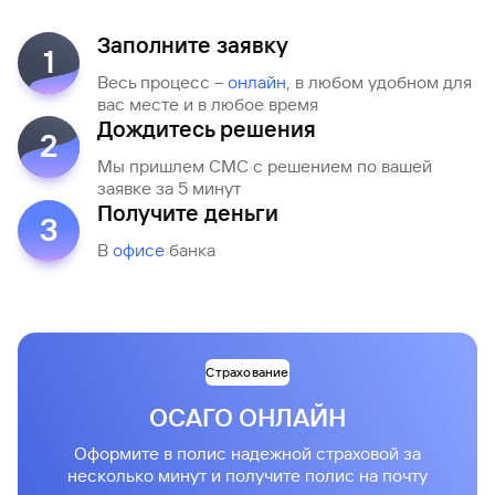
Заполните заявку
1
Весь процесс –
онлайн
, в любом удобном для
вас месте и в любое время
Дождитесь решения
2
Мы пришлем СМС с решением по вашей
заявке за 5 минут
Получите деньги
3
В
офисе
банка
Страхование
ОСАГО ОНЛАЙН
Оформите в полис надежной страховой за
несколько минут и получите полис на почту