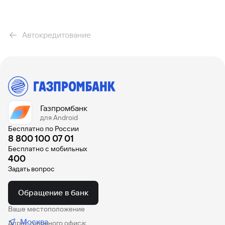
Автокредит
Наличными
На БУ автомобиль
Автокредитование
Кредит на Лада Веста
Под залог автомобиля
Рассчитать предварительный платеж можно с помощью
калькулятора автокредита
Газпромбанк
для Android
Бесплатно по России
8 800 100 07 01
Бесплатно с мобильных
400
Задать вопрос
Обращение в банк
Ваше местоположение
Москва
Адрес головного офиса: