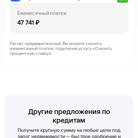
Курс
золота
Ежемесячный платеж
Быстрый
поиск
47 741 ₽
по
сайту
Курс
Расчет предварительный. Вы можете снизить
золота
ежемесячный платеж, подключив услугу «Снизить
процентную ставку»
Другие предложения по
кредитам
Получите крупную сумму на любые цели под
залог недвижимости — быстрое одобрение и