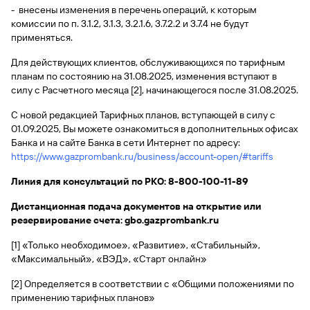
быть
специальные
сайту
сервисы
- внесены изменения в перечень операций, к которым
по
Отчет о
инкассация
оплата
полезно
Отделения
Открыть
Отчет о
предложения
«Копии
комиссии по п. 3.1.2, 3.1.3, 3.2.1.6, 3.7.2.2 и 3.7.4 не будут
сайту
кредитной
с Moniron
таможенных
банка
брокерский
кредитной
Кредитный
Gazprom
Вклады
документов»
применяться.
истории
платежей
Часто
счет
истории
рейтинг
Pay
и «Справки»
Вклады
Газпром
задаваемые
Онлайн-
Банкоматы
Для действующих клиентов, обслуживающихся по тарифным
Бонус
вопросы
Станьте
касса 3 в 1 с
Брокерское
планам по состоянию на 31.08.2025, изменения вступают в
Кредитный
Отчет о
Интернет-
«Плюс»
Быстрый
партнером
эквайрингом
обслуживание
Быстрый
помощник
кредитной
банк
силу с Расчетного месяца [2], начинающегося после 31.08.2025.
поиск
Калькулятор
Курсы
истории
поиск
по
Может
Информация
вкладов
валют
С новой редакцией Тарифных планов, вступающей в силу с
по
Инвестиционные
Мобильное
сайту
быть
для
Быстрый
01.09.2025, Вы можете ознакомиться в дополнительных офисах
сайту
Быстрый
продукты
Станьте
приложение
полезно
держателей
поиск
Банка и на сайте Банка в сети Интернет по адресу:
доверительного
поиск
Вклады
партнером
карт
по
Быстрый
Вклады
https://www.gazprombank.ru/business/account-open/#tariffs
управления
по
115-ФЗ
сайту
GPB-
поиск
сайту
Партнерам
для
i-
Л
и
н
по
и
я для консультаций по РКО: 8-800-100-11-89
Дополнительная
малого
Вклады
Налоговый
Trade
сайту
карта-стикер
Вклады
Информация
бизнеса
вычет
Дистанционная подача документов на открытие или
для
Вклады
резервирование счета: gbo.gazprombank.ru
партнеров
GorodPay
Банки-
115-ФЗ
партнеры
[1] «Только необходимое», «Развитие», «Стабильный»,
Быстрый
для
«Максимальный», «ВЭД», «Старт онлайн»
Открыть
поиск
среднего
Быстрый
брокерский
Gazprom
бизнеса
по
поиск
[2] Определяется в соответствии с «Общими положениями по
счет
Pay
сайту
по
применению тарифных планов»
Офисы