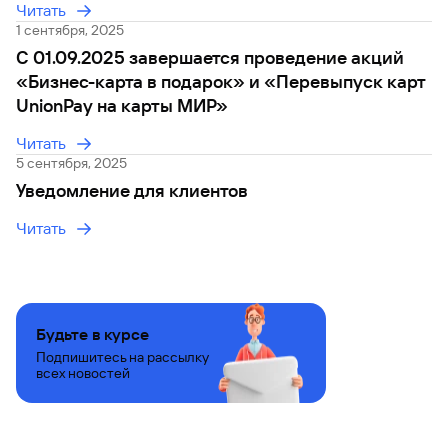
Читать
1 сентября, 2025
Вклады
Быстрый
C 01.09.2025 завершается проведение акций
поиск
«Бизнес-карта в подарок» и «Перевыпуск карт
по
UnionPay на карты МИР»
сайту
Вклады
Читать
5 сентября, 2025
Уведомление для клиентов
Читать
Будьте в курсе
Подпишитесь на рассылку
всех новостей