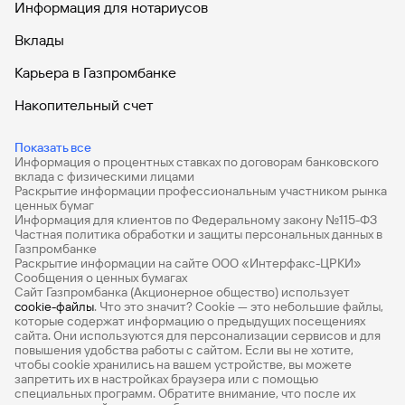
Информация для нотариусов
Вклады
Карьера в Газпромбанке
Накопительный счет
Дебетовые карты
Показать все
Информация о процентных ставках по договорам банковского
Дебетовые карты с бесплатным обслуживанием
вклада с физическими лицами
Раскрытие информации профессиональным участником рынка
Все накопительные счета
ценных бумаг
Информация для клиентов по Федеральному закону №115-ФЗ
Банковские вклады на 3 месяца
Частная политика обработки и защиты персональных данных в
Газпромбанке
Раскрытие информации на сайте ООО «Интерфакс-ЦРКИ»
Вклады с высоким процентом
Сообщения о ценных бумагах
Сайт Газпромбанка (Акционерное общество) использует
Калькулятор вкладов
cookie-файлы
. Что это значит? Сookie — это небольшие файлы,
которые содержат информацию о предыдущих посещениях
Виртуальные карты
сайта. Они используются для персонализации сервисов и для
повышения удобства работы с сайтом. Если вы не хотите,
Премиум
чтобы сookie хранились на вашем устройстве, вы можете
запретить их в настройках браузера или с помощью
специальных программ. Обратите внимание, что после их
Private