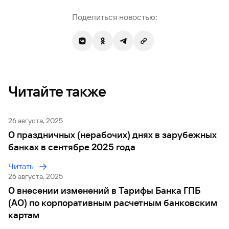
сайту
Вклады
Брокер-
Федеральный
обслуживания
клиент
Поделиться новостью:
закон №115-
юридических
Вклады
ФЗ
лиц
Дистанционные
сервисы
Как не
Документы
попасться
для
мошенникам?
открытия
Стать
счета
клиентом
Читайте также
Газпромбанка
Помощь по
онлайн
действующему
Быстрый
кредиту
26 августа, 2025
поиск
Открытый
по
О праздничных (нерабочих) днях в зарубежных
API
Оформить
сайту
банках в сентябре 2025 года
курсов
страхование
валют и
карты
Вклады
металлов
Читать
онлайн
26 августа, 2025
О внесении изменений в Тарифы Банка ГПБ
Оператор
Быстрый
электронных
(АО) по корпоративным расчетным банковским
поиск
денежных
картам
по
средств
сайту